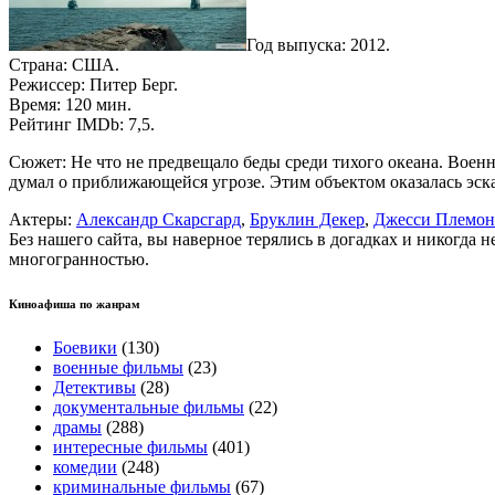
Год выпуска: 2012.
Страна: США.
Режиссер: Питер Берг.
Время: 120 мин.
Рейтинг IMDb: 7,5.
Сюжет: Не что не предвещало беды среди тихого океана. Военн
думал о приближающейся угрозе. Этим объектом оказалась эск
Актеры:
Александр Скарсгард
,
Бруклин Декер
,
Джесси Племон
Без нашего сайта, вы наверное терялись в догадках и никогда 
многогранностью.
Киноафиша по жанрам
Боевики
(130)
военные фильмы
(23)
Детективы
(28)
документальные фильмы
(22)
драмы
(288)
интересные фильмы
(401)
комедии
(248)
криминальные фильмы
(67)