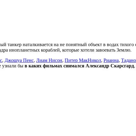
ый танкер наталкивается на не понятный объект в водах тихого
адра инопланетных кораблей, которые хотели завоевать Землю.
с
,
Джошуа Пенс
,
Лиам Нисон
,
Питер МакНикол
,
Рианна
,
Тадано
не узнали бы
в каких фильмах снимался Александр Скарсгард