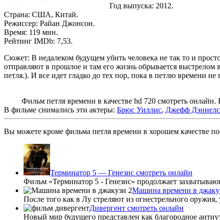
Год выпуска: 2012.
Страна: США, Китай.
Режиссер: Райан Джонсон.
Время: 119 мин.
Рейтинг IMDb: 7,53.
Сюжет: В недалеком будущем убить человека не так то и просто
отправляют в прошлое и там его жизнь обрывается выстрелом в
петля.). И все идет гладко до тех пор, пока в петлю времени н
Фильм петля времени в качестве hd 720 смотреть онлайн. Ки
В фильме снимались эти актеры:
Брюс Уиллис
,
Джефф Дэниелс
Вы можете кроме фильма петля времени в хорошем качестве пос
Терминатор 5 — Генезис смотреть онлайн
Фильм «Терминатор 5 - Генезис» продолжает захватывающ
Машина времени в джакуз
После того как в Лу стреляют из огнестрельного оружия, 
Дивергент смотреть онлайн
Новый мир будущего представлен как благородное антиут