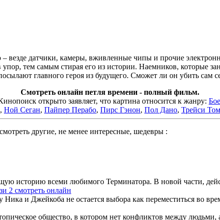
 – везде датчики, камеры, вживленные чипы и прочие электронны
 упор, тем самым стирая его из истории. Наемников, которые зан
е посылают главного героя из будущего. Сможет ли он убить сам с
Смотреть онлайн петля времени - полный фильм.
нопоиск открыто заявляет, что картина относится к жанру:
Бо
,
Ной Сеган
,
Пайпер Перабо
,
Пирс Гэнон
,
Пол Дано
,
Трейси То
мотреть другие, не менее интересные, шедевры :
ую историю всеми любимого Терминатора. В новой части, действ
и 2 смотреть онлайн
у Ника и Джейкоба не остается выбора как переместиться во врем
опическое общество, в котором нет конфликтов между людьми, а 