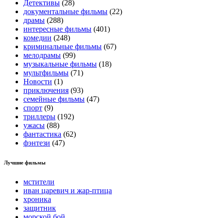
Детективы
(28)
документальные фильмы
(22)
драмы
(288)
интересные фильмы
(401)
комедии
(248)
криминальные фильмы
(67)
мелодрамы
(99)
музыкальные фильмы
(18)
мультфильмы
(71)
Новости
(1)
приключения
(93)
семейные фильмы
(47)
спорт
(9)
триллеры
(192)
ужасы
(88)
фантастика
(62)
фэнтези
(47)
Лучшие фильмы
мстители
иван царевич и жар-птица
хроника
защитник
морской бой