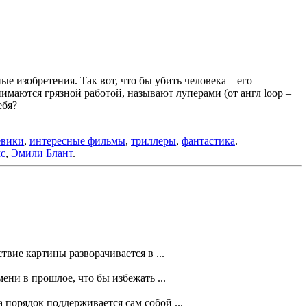
е изобретения. Так вот, что бы убить человека – его
имаются грязной работой, называют луперами (от англ loop –
ебя?
евики
,
интересные фильмы
,
триллеры
,
фантастика
.
мс
,
Эмили Блант
.
ие картины разворачивается в ...
ени в прошлое, что бы избежать ...
порядок поддерживается сам собой ...