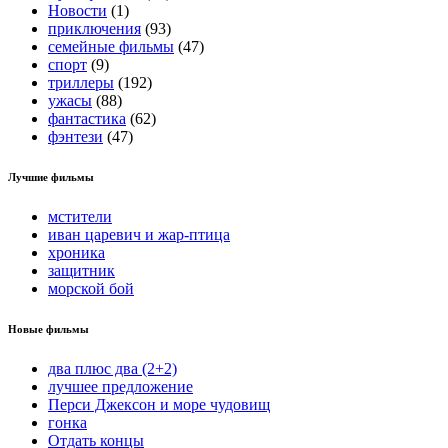
Новости
(1)
приключения
(93)
семейные фильмы
(47)
спорт
(9)
триллеры
(192)
ужасы
(88)
фантастика
(62)
фэнтези
(47)
Лучшие фильмы
мстители
иван царевич и жар-птица
хроника
защитник
морской бой
Новые фильмы
два плюс два (2+2)
лучшее предложение
Перси Джексон и море чудовищ
гонка
Отдать концы