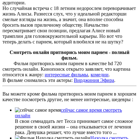
аудитории.
Но случайная встреча с 18 летним недорослем переворачивает
жизнь Алисы. Разнесся слух, что у идеальной редакторши
смелые взгляды на жизнь, а значит, она вполне способна
бросить вызов приличному обществу. Начальство
пересматривает свои позиции, предлагая Алисе новый
трамплин для головокружительной карьеры. Но вот что
теперь делать с парнем, который влюбился не на шутку?
Смотреть онлайн притворись моим парнем - полный
фильм.
Фильм притворись моим парнем в качестве hd 720
смотреть онлайн. Кинопоиск открыто заявляет, что картина
относится к жанру:
интересные фильмы
,
комедии
.
В фильме снимались эти актеры:
Вирджиния Эфира
.
Вы можете кроме фильма притворись моим парнем в хорошем
качестве посмотреть другие, не менее интересные, шедевры :
сейчас самое время смотреть
онлайн
В свои семнадцать лет Тесса принимает самое сложное
решение в своей жизни – она отказывается от лечения
рака. Девушка решает, что лучше вместо того ...
Находка смотреть