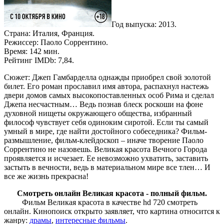
Год выпуска: 2013.
Страна: Италия, Франция.
Режиссер: Паоло Соррентино.
Время: 142 мин.
Рейтинг IMDb: 7,84.
Сюжет: Джеп Гамбарделла однажды приобрел свой золотой
билет. Его роман прославил имя автора, распахнул настежь
двери домов самых высокопоставленных особ Рима и сделал
Джепа несчастным… Ведь познав блеск роскоши на фоне
духовной нищеты окружающего общества, избранный
философ чувствует себя одиноким сиротой. Если ты самый
умный в мире, где найти достойного собеседника? Фильм-
размышление, фильм-клейдоскоп – иначе творение Паоло
Соррентино не назовешь. Великая красота Вечного Города
проявляется и исчезает. Ее невозможно ухватить, заставить
застыть в вечности, ведь в материальном мире все тлен… И
все же жизнь прекрасна!
Смотреть онлайн Великая красота - полный фильм.
Фильм Великая красота в качестве hd 720 смотреть
онлайн. Кинопоиск открыто заявляет, что картина относится к
жанру:
драмы
,
интересные фильмы
.