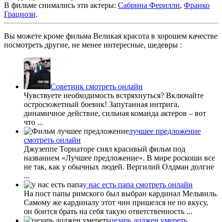
В фильме снимались эти актеры:
Сабрина Ферилли
,
Франко
Грациози
.
Вы можете кроме фильма Великая красота в хорошем качестве
посмотреть другие, не менее интересные, шедевры :
Советник смотреть онлайн
Чувствуете необходимость встряхнуться? Включайте
остросюжетный боевик! Запутанная интрига,
динамичное действие, сильная команда актеров – вот
что ...
лучшее предложение
смотреть онлайн
Джузеппе Торнаторе снял красивый фильм под
названием «Лучшее предложение». В мире роскоши все
не так, как у обычных людей. Вергилий Олдман долгие
...
у нас есть папа смотреть онлайн
На пост папы римского был выбран кардинал Мельвиль.
Самому же кардиналу этот чин пришелся не по вкусу,
он боится брать на себя такую ответственность ...
цезарь должен умереть