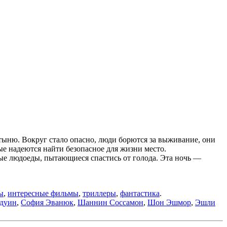
ыню. Вокруг стало опасно, люди борются за выживание, они
рые надеются найти безопасное для жизни место.
ные людоеды, пытающиеся спастись от голода. Эта ночь —
ы
,
интересные фильмы
,
триллеры
,
фантастика
.
лдуин
,
София Эванюк
,
Шаннин Соссамон
,
Шон Эшмор
,
Эшли