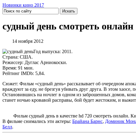
Новинки кино 2017
судный день смотреть онлайн
14 ноября 2012
Год выпуска: 2011.
Страна: США.
Режиссер: Дуглас Арниокоски.
Время: 91 мин.
Рейтинг IMDb: 5,84.
Сюжет: Фильм «судный день» рассказывает об очередном апок
враждуют за еду, не брезгуя убивать друг друга. В этом хаосе
Остановившись на ночлег в одном из заброшенных домов, кома
станет ночью кровавой расправы, бой будет жестоким, и выжи
Фильм судный день в качестве hd 720 смотреть онлайн. Кино
В фильме снимались эти актеры:
Брайана Барнс
,
Доминик Мон
Белл
.