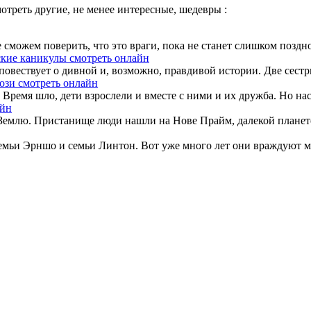
треть другие, не менее интересные, шедевры :
е сможем поверить, что это враги, пока не станет слишком позд
кие каникулы смотреть онлайн
вествует о дивной и, возможно, правдивой истории. Две сестры,
ози смотреть онлайн
 Время шло, дети взрослели и вместе с ними и их дружба. Но нас
айн
Землю. Пристанище люди нашли на Нове Прайм, далекой планете
мьи Эрншо и семьи Линтон. Вот уже много лет они враждуют межд