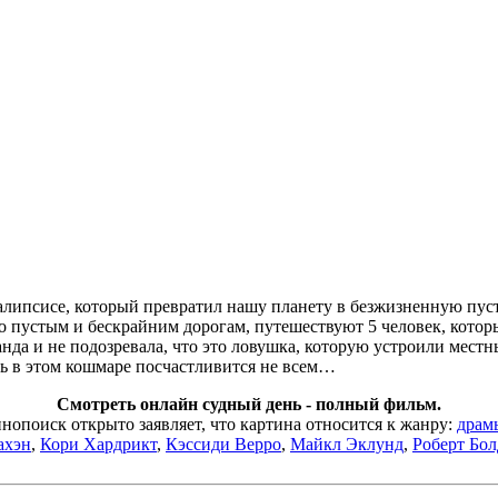
алипсисе, который превратил нашу планету в безжизненную пуст
, по пустым и бескрайним дорогам, путешествуют 5 человек, кото
нда и не подозревала, что это ловушка, которую устроили мест
ть в этом кошмаре посчастливится не всем…
Смотреть онлайн судный день - полный фильм.
поиск открыто заявляет, что картина относится к жанру:
драм
ахэн
,
Кори Хардрикт
,
Кэссиди Верро
,
Майкл Эклунд
,
Роберт Бо