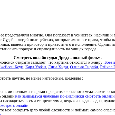
 ее представляли многие. Она погрязает в убийствах, насилии и 
ут Судей – людей полицейских, которые имею все права, чтобы на
упника, вынести приговор и привести его в исполнение. Одним и
осстановить порядок и справедливость на улицах города…
Смотреть онлайн судья Дредд - полный фильм.
поиск открыто заявляет, что картина относится к жанру:
Боев
жейсон Коуп
,
Карл Урбан
,
Лина Хиди
,
Оливия Тирлби
,
Рэйчел 
треть другие, не менее интересные, шедевры :
асными ночными тварями превратило опасного межгалактического
Как заниматься любовью по-английски смотреть онлайн
 насладиться всеми ее прелестями, ведь жизнь дана одна, нужно 
смотреть онлайн
что мог раскрыть дело любой сложности и поймать самого опасно
н