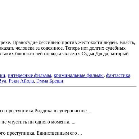
грехе. Правосудие бессильно против жестокости людей. Власть,
казать человека за содеянное. Теперь нет долгих судебных
з таких блюстителей порядка является Судья Дредд, который
ики
,
интересные фильмы
,
криминальные фильмы
,
фантастика
.
Вуд
,
Рэки Айола
,
Эмма Бреши
.
 преступника Риддика в суперопасное ...
не упустить ни одного момента, ...
го преступника. Единственным его ...