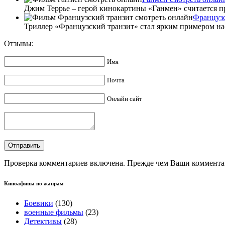
Джим Террье – герой кинокартины «Ганмен» считается пр
Французс
Триллер «Французский транзит» стал ярким примером нас
Отзывы:
Имя
Почта
Онлайн сайт
Проверка комментариев включена. Прежде чем Ваши комментар
Киноафиша по жанрам
Боевики
(130)
военные фильмы
(23)
Детективы
(28)