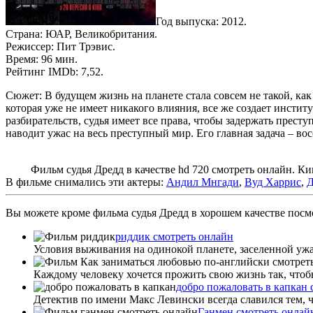
Год выпуска: 2012.
Страна: ЮАР, Великобритания.
Режиссер: Пит Трэвис.
Время: 96 мин.
Рейтинг IMDb: 7,52.
Сюжет: В будущем жизнь на планете стала совсем не такой, как
которая уже не имеет никакого влияния, все же создает инстит
разбирательств, судья имеет все права, чтобы задержать прест
наводит ужас на весь преступный мир. Его главная задача – в
Фильм судья Дредд в качестве hd 720 смотреть онлайн. Кино
В фильме снимались эти актеры:
Андил Мнгади
,
Вуд Харрис
,
Д
Вы можете кроме фильма судья Дредд в хорошем качестве посмо
риддик смотреть онлайн
Условия выживания на одинокой планете, заселенной уж
Каждому человеку хочется прожить свою жизнь так, чтобы
добро пожаловать в капкан 
Детектив по имени Макс Левински всегда славился тем, 
Ганмен смотреть онлай