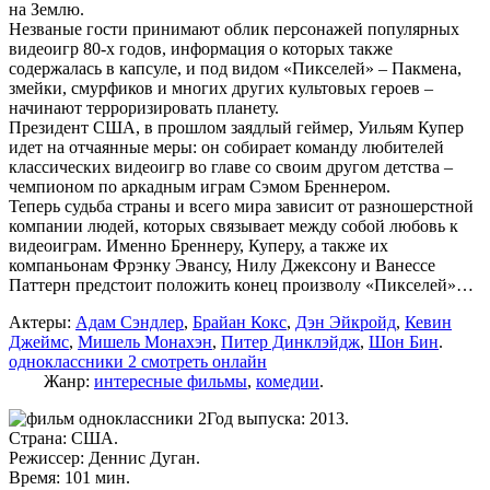
на Землю.
Незваные гости принимают облик персонажей популярных
видеоигр 80-х годов, информация о которых также
содержалась в капсуле, и под видом «Пикселей» – Пакмена,
змейки, смурфиков и многих других культовых героев –
начинают терроризировать планету.
Президент США, в прошлом заядлый геймер, Уильям Купер
идет на отчаянные меры: он собирает команду любителей
классических видеоигр во главе со своим другом детства –
чемпионом по аркадным играм Сэмом Бреннером.
Теперь судьба страны и всего мира зависит от разношерстной
компании людей, которых связывает между собой любовь к
видеоиграм. Именно Бреннеру, Куперу, а также их
компаньонам Фрэнку Эвансу, Нилу Джексону и Ванессе
Паттерн предстоит положить конец произволу «Пикселей»…
Актеры:
Адам Сэндлер
,
Брайан Кокс
,
Дэн Эйкройд
,
Кевин
Джеймс
,
Мишель Монахэн
,
Питер Динклэйдж
,
Шон Бин
.
одноклассники 2 смотреть онлайн
Жанр:
интересные фильмы
,
комедии
.
Год выпуска: 2013.
Страна: США.
Режиссер: Деннис Дуган.
Время: 101 мин.