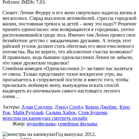
Рейтинг IMDb: 7,03.
Сюжет: Ленни Федеру и его жене смертельно надоела жизнь в
мегаполисе. Смрад выхлопов автомобилей, стрессы городской
жизни, постоянная тревога за детей – кому это надо?! Решение
принято единогласно: они возвращаются в городишко, уютно
расположившийся среди леса. Именно там Ленни провел свое
беззаботное детство с закадычными друзьями. А теперь этот
райский уголок должен стать обителью его многочисленного
потомства. Вы не верите, что абсолютное счастье возможно?
И правильно, ведь бывшие одноклассники Ленни не забыли,
что такое дружеские подколки!
Семейная комедия «Одноклассники 2» заставит вас валяться
от смеха. Только представьте: тихое воскресное утро, вы
просыпаетесь в супружеской постели и вместо того, чтобы
приласкать любимую жену, вынуждены искать способ
выдворить из опочивальни самого настоящего лесного
оленя…
Актеры:
Адам Сэндлер
,
Дэвид Спейд
,
Кевин Джеймс
,
Крис
Рок
,
Майя Рудольф
,
Сальма Хайек
,
Стив Бушеми
.
монстры на каникулах смотреть онлайн
Жанр:
мультфильмы
,
семейные фильмы
.
Год выпуска: 2012.