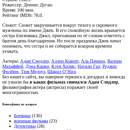
Режиссер: Деннис Дуган.
Время: 106 мин.
Рейтинг IMDb: 78,0.
Сюжет: Сюжет закручивается вокруг тихого и скромного
мужчины по имени Джек. В его спокойную жизнь врывается
сестра близняшка Джил, приехавшая по её словам отметить с
братом день благодарения. Но после праздника Джек начал
понимать, что сестра и не собирается вскором времени
уезжать.
Актеры:
Адам Сэндлер
,
Аллен Коверт
,
Аль Пачино
,
Валери
Махаффей
,
Дэна Карви
,
Кэти Холмс
,
Натали Гал
,
Реджис
Филбин
,
Тим Медоуз
,
Шакил О’Нил
.
Без нашего сайта, вы наверное терялись в догадках и никогда
не узнали бы
в каких фильмах снимался Адам Сэндлер
,
фильмография актера (актрисы) поражает своей
многогранностью.
Киноафиша по жанрам
Боевики
(130)
военные фильмы
(23)
Детективы
(28)