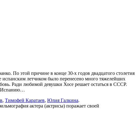
нко. По этой причине в конце 30-х годов двадцатого столетия
не испанским летчиком было перенесено много тяжелейших
бовь. Ради любимой девушки Хосе решает остаться в СССР.
 в Испанию…
в
,
Тимофей Каратаев
,
Юлия Галкина
.
фильмография актера (актрисы) поражает своей