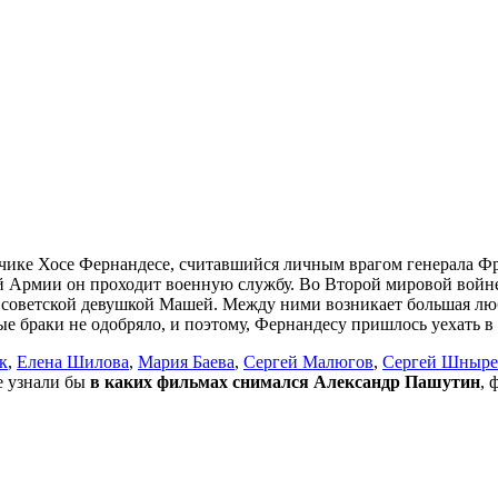
ике Хосе Фернандесе, считавшийся личным врагом генерала Фра
ной Армии он проходит военную службу. Во Второй мировой вой
с советской девушкой Машей. Между ними возникает большая лю
ые браки не одобряло, и поэтому, Фернандесу пришлось уехать
к
,
Елена Шилова
,
Мария Баева
,
Сергей Малюгов
,
Сергей Шныре
не узнали бы
в каких фильмах снимался Александр Пашутин
, 