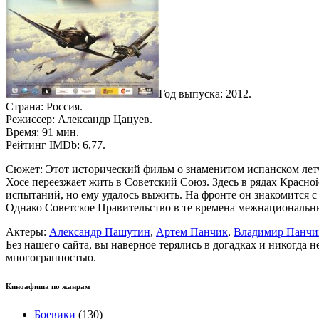
Год выпуска: 2012.
Страна: Россия.
Режиссер: Александр Цацуев.
Время: 91 мин.
Рейтинг IMDb: 6,77.
Сюжет: Этот исторический фильм о знаменитом испанском летч
Хосе переезжает жить в Советский Союз. Здесь в рядах Крас
испытаний, но ему удалось выжить. На фронте он знакомится 
Однако Советское Правительство в те времена межнациональн
Актеры:
Александр Пашутин
,
Артем Панчик
,
Владимир Панчи
Без нашего сайта, вы наверное терялись в догадках и никогда 
многогранностью.
Киноафиша по жанрам
Боевики
(130)