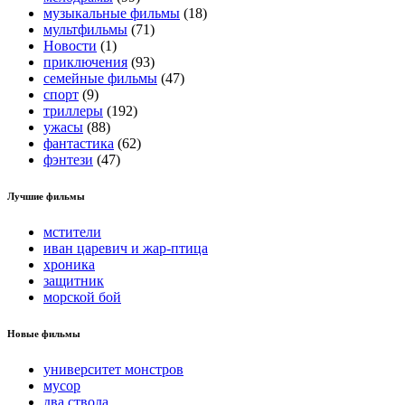
музыкальные фильмы
(18)
мультфильмы
(71)
Новости
(1)
приключения
(93)
семейные фильмы
(47)
спорт
(9)
триллеры
(192)
ужасы
(88)
фантастика
(62)
фэнтези
(47)
Лучшие фильмы
мстители
иван царевич и жар-птица
хроника
защитник
морской бой
Новые фильмы
университет монстров
мусор
два ствола