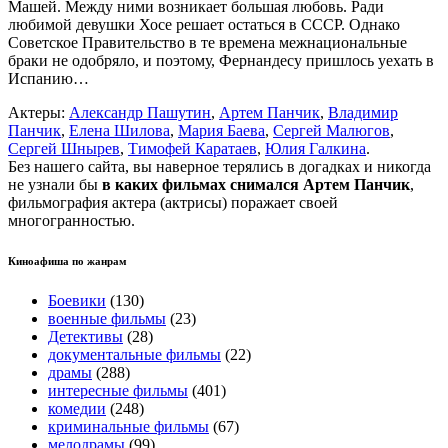
Машей. Между ними возникает большая любовь. Ради
любимой девушки Хосе решает остаться в СССР. Однако
Советское Правительство в те времена межнациональные
браки не одобряло, и поэтому, Фернандесу пришлось уехать в
Испанию…
Актеры:
Александр Пашутин
,
Артем Панчик
,
Владимир
Панчик
,
Елена Шилова
,
Мария Баева
,
Сергей Малюгов
,
Сергей Шнырев
,
Тимофей Каратаев
,
Юлия Галкина
.
Без нашего сайта, вы наверное терялись в догадках и никогда
не узнали бы
в каких фильмах снимался Артем Панчик
,
фильмография актера (актрисы) поражает своей
многогранностью.
Киноафиша по жанрам
Боевики
(130)
военные фильмы
(23)
Детективы
(28)
документальные фильмы
(22)
драмы
(288)
интересные фильмы
(401)
комедии
(248)
криминальные фильмы
(67)
мелодрамы
(99)