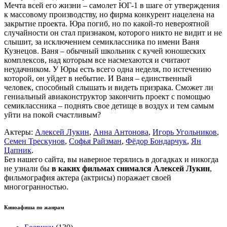
Мечта всей его жизни – самолет ЮГ-1 в шаге от утверждения
к массовому производству, но фирма конкурент нацелена на
закрытие проекта. Юра погиб, но по какой-то невероятной
случайности он стал признаком, которого никто не видит и не
слышит, за исключением семиклассника по имени Ваня
Кузнецов. Ваня – обычный школьник с кучей юношеских
комплексов, над которым все насмехаются и считают
неудачником. У Юры есть всего одна неделя, по истечению
которой, он уйдет в небытие. И Ваня – единственный
человек, способный слышать и видеть призрака. Сможет ли
гениальный авиаконструктор закончить проект с помощью
семиклассника – поднять свое детище в воздух и тем самым
уйти на покой счастливым?
Актеры:
Алексей Лукин
,
Анна Антонова
,
Игорь Угольников
,
Семен Трескунов
,
Софья Райзман
,
Фёдор Бондарчук
,
Ян
Цапник
.
Без нашего сайта, вы наверное терялись в догадках и никогда
не узнали бы
в каких фильмах снимался Алексей Лукин
,
фильмография актера (актрисы) поражает своей
многогранностью.
Киноафиша по жанрам