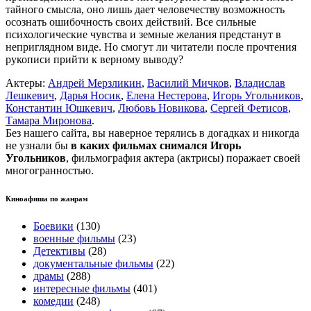
тайного смысла, оно лишь дает человечеству возможность
осознать ошибочность своих действий. Все сильные
психологические чувства и земные желания предстанут в
неприглядном виде. Но смогут ли читатели после прочтения
рукописи прийти к верному выводу?
Актеры:
Андрей Мерзликин
,
Василий Мичков
,
Владислав
Лешкевич
,
Дарья Носик
,
Елена Нестерова
,
Игорь Угольников
,
Константин Юшкевич
,
Любовь Новикова
,
Сергей Фетисов
,
Тамара Миронова
.
Без нашего сайта, вы наверное терялись в догадках и никогда
не узнали бы
в каких фильмах снимался Игорь
Угольников
, фильмография актера (актрисы) поражает своей
многогранностью.
Киноафиша по жанрам
Боевики
(130)
военные фильмы
(23)
Детективы
(28)
документальные фильмы
(22)
драмы
(288)
интересные фильмы
(401)
комедии
(248)