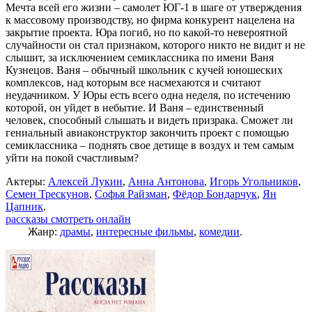
Мечта всей его жизни – самолет ЮГ-1 в шаге от утверждения
к массовому производству, но фирма конкурент нацелена на
закрытие проекта. Юра погиб, но по какой-то невероятной
случайности он стал признаком, которого никто не видит и не
слышит, за исключением семиклассника по имени Ваня
Кузнецов. Ваня – обычный школьник с кучей юношеских
комплексов, над которым все насмехаются и считают
неудачником. У Юры есть всего одна неделя, по истечению
которой, он уйдет в небытие. И Ваня – единственный
человек, способный слышать и видеть призрака. Сможет ли
гениальный авиаконструктор закончить проект с помощью
семиклассника – поднять свое детище в воздух и тем самым
уйти на покой счастливым?
Актеры:
Алексей Лукин
,
Анна Антонова
,
Игорь Угольников
,
Семен Трескунов
,
Софья Райзман
,
Фёдор Бондарчук
,
Ян
Цапник
.
рассказы смотреть онлайн
Жанр:
драмы
,
интересные фильмы
,
комедии
.