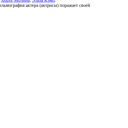
,
Хорхе Молина
,
Эльза Кэмп
.
фильмография актера (актрисы) поражает своей