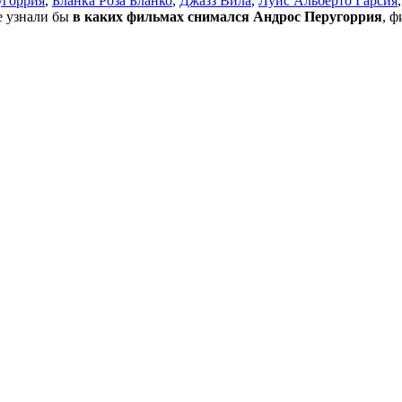
угоррия
,
Бланка Роза Бланко
,
Джазз Вила
,
Луис Альберто Гарсия
не узнали бы
в каких фильмах снимался Андрос Перугоррия
, 