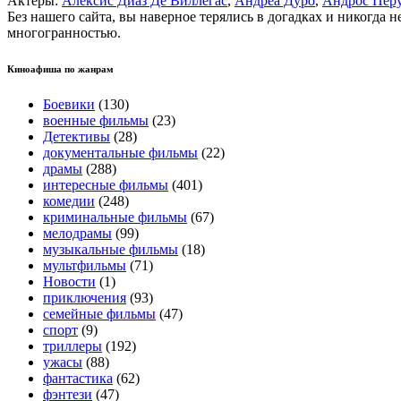
Актеры:
Алексис Диаз Де Виллегас
,
Андреа Дуро
,
Андрос Пер
Без нашего сайта, вы наверное терялись в догадках и никогда 
многогранностью.
Киноафиша по жанрам
Боевики
(130)
военные фильмы
(23)
Детективы
(28)
документальные фильмы
(22)
драмы
(288)
интересные фильмы
(401)
комедии
(248)
криминальные фильмы
(67)
мелодрамы
(99)
музыкальные фильмы
(18)
мультфильмы
(71)
Новости
(1)
приключения
(93)
семейные фильмы
(47)
спорт
(9)
триллеры
(192)
ужасы
(88)
фантастика
(62)
фэнтези
(47)