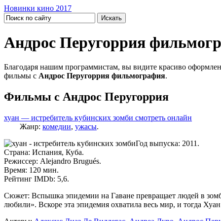
Новинки кино 2017
Андрос Перугоррия фильмог
Благодаря нашим программистам, вы видите красиво оформлен
фильмы с
Андрос Перугоррия фильмография
.
Фильмы с Андрос Перугоррия
хуан — истребитель кубинских зомби смотреть онлайн
Жанр:
комедии
,
ужасы
.
Год выпуска: 2011.
Страна: Испания, Куба.
Режиссер: Alejandro Brugués.
Время: 120 мин.
Рейтинг IMDb: 5,6.
Сюжет: Вспышка эпидемии на Гаване превращает людей в зомби.
любили». Вскоре эта эпидемия охватила весь мир, и тогда Хуа