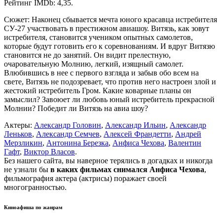
Рейтинг IMDb: 4,35.
Сюжет: Наконец сбывается мечта юного красавца истребителя
СУ-27 участвовать в престижном авиашоу. Витязь, как зовут
истребителя, становится учеником опытных самолетов,
которые будут готовить его к соревнованиям. И вдруг Витязю
становится не до занятий. Он видит прелестную,
очаровательную Молнию, легкий, изящный самолет.
Влюбившись в нее с первого взгляда и забыв обо всем на
свете, Витязь не подозревает, что против него настроен злой и
жестокий истребитель Гром. Какие коварные планы он
замыслил? Завоюет ли любовь юный истребитель прекрасной
Молнии? Победит ли Витязь на авиа шоу?
Актеры:
Александр Головин
,
Александр Ильин
,
Александр
Леньков
,
Александр Семчев
,
Алексей Франдетти
,
Андрей
Мерзликин
,
Антонина Березка
,
Анфиса Чехова
,
Валентин
Гафт
,
Виктор Власов
.
Без нашего сайта, вы наверное терялись в догадках и никогда
не узнали бы
в каких фильмах снимался Анфиса Чехова
,
фильмография актера (актрисы) поражает своей
многогранностью.
Киноафиша по жанрам