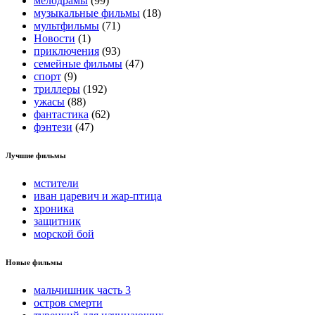
мелодрамы
(99)
музыкальные фильмы
(18)
мультфильмы
(71)
Новости
(1)
приключения
(93)
семейные фильмы
(47)
спорт
(9)
триллеры
(192)
ужасы
(88)
фантастика
(62)
фэнтези
(47)
Лучшие фильмы
мстители
иван царевич и жар-птица
хроника
защитник
морской бой
Новые фильмы
мальчишник часть 3
остров смерти