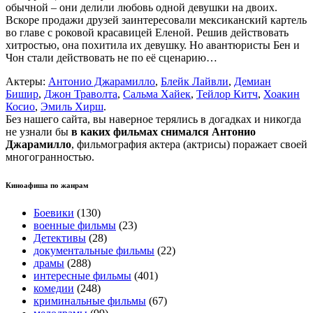
обычной – они делили любовь одной девушки на двоих.
Вскоре продажи друзей заинтересовали мексиканский картель
во главе с роковой красавицей Еленой. Решив действовать
хитростью, она похитила их девушку. Но авантюристы Бен и
Чон стали действовать не по её сценарию…
Актеры:
Антонио Джарамилло
,
Блейк Лайвли
,
Демиан
Бишир
,
Джон Траволта
,
Сальма Хайек
,
Тейлор Китч
,
Хоакин
Косио
,
Эмиль Хирш
.
Без нашего сайта, вы наверное терялись в догадках и никогда
не узнали бы
в каких фильмах снимался Антонио
Джарамилло
, фильмография актера (актрисы) поражает своей
многогранностью.
Киноафиша по жанрам
Боевики
(130)
военные фильмы
(23)
Детективы
(28)
документальные фильмы
(22)
драмы
(288)
интересные фильмы
(401)
комедии
(248)
криминальные фильмы
(67)