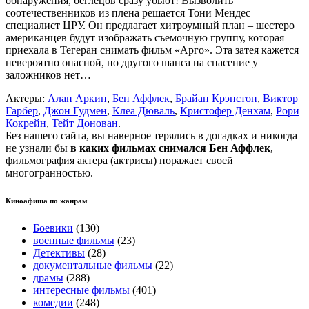
обнаружения, беглецов сразу убьют! Вызволить
соотечественников из плена решается Тони Мендес –
специалист ЦРУ. Он предлагает хитроумный план – шестеро
американцев будут изображать съемочную группу, которая
приехала в Тегеран снимать фильм «Арго». Эта затея кажется
невероятно опасной, но другого шанса на спасение у
заложников нет…
Актеры:
Алан Аркин
,
Бен Аффлек
,
Брайан Крэнстон
,
Виктор
Гарбер
,
Джон Гудмен
,
Клеа Дюваль
,
Кристофер Денхам
,
Рори
Кокрейн
,
Тейт Донован
.
Без нашего сайта, вы наверное терялись в догадках и никогда
не узнали бы
в каких фильмах снимался Бен Аффлек
,
фильмография актера (актрисы) поражает своей
многогранностью.
Киноафиша по жанрам
Боевики
(130)
военные фильмы
(23)
Детективы
(28)
документальные фильмы
(22)
драмы
(288)
интересные фильмы
(401)
комедии
(248)