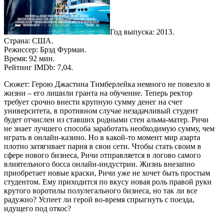
Год выпуска: 2013.
Страна: США.
Режиссер: Брэд Фурман.
Время: 92 мин.
Рейтинг IMDb: 7,04.
Сюжет: Герою Джастина Тимберлейка немного не повезло в
жизни – его лишили гранта на обучение. Теперь ректор
требует срочно внести крупную сумму денег на счет
университета, в противном случае незадачливый студент
будет отчислен из ставших родными стен альма-матер. Ричи
не знает лучшего способа заработать необходимую сумму, чем
играть в онлайн-казино. Но в какой-то момент мир азарта
плотно затягивает парня в свои сети. Чтобы стать своим в
сфере нового бизнеса, Ричи отправляется в логово самого
влиятельного босса онлайн-индустрии. Жизнь внезапно
приобретает новые краски, Ричи уже не хочет быть простым
студентом. Ему приходится по вкусу новая роль правой руки
крутого воротилы полулегального бизнеса, но так ли все
радужно? Успеет ли герой во-время спрыгнуть с поезда,
идущего под откос?