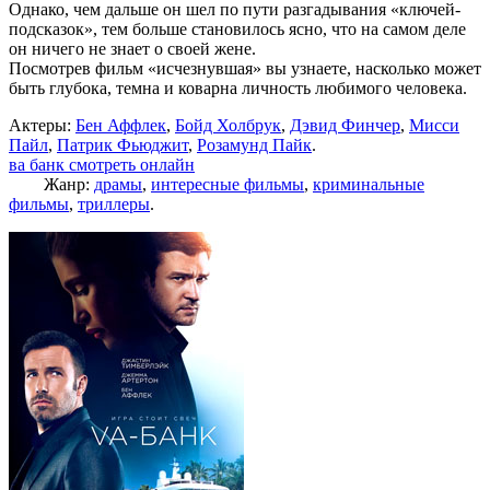
Однако, чем дальше он шел по пути разгадывания «ключей-
подсказок», тем больше становилось ясно, что на самом деле
он ничего не знает о своей жене.
Посмотрев фильм «исчезнувшая» вы узнаете, насколько может
быть глубока, темна и коварна личность любимого человека.
Актеры:
Бен Аффлек
,
Бойд Холбрук
,
Дэвид Финчер
,
Мисси
Пайл
,
Патрик Фьюджит
,
Розамунд Пайк
.
ва банк смотреть онлайн
Жанр:
драмы
,
интересные фильмы
,
криминальные
фильмы
,
триллеры
.