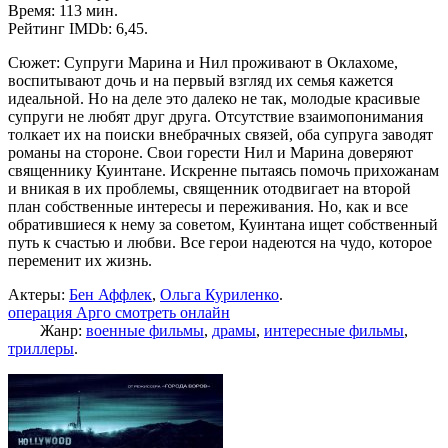
Время: 113 мин.
Рейтинг IMDb: 6,45.
Сюжет: Супруги Марина и Нил проживают в Оклахоме,
воспитывают дочь и на первый взгляд их семья кажется
идеальной. Но на деле это далеко не так, молодые красивые
супруги не любят друг друга. Отсутствие взаимопонимания
толкает их на поиски внебрачных связей, оба супруга заводят
романы на стороне. Свои горести Нил и Марина доверяют
священнику Куинтане. Искренне пытаясь помочь прихожанам
и вникая в их проблемы, священник отодвигает на второй
план собственные интересы и переживания. Но, как и все
обратившиеся к нему за советом, Куинтана ищет собственный
путь к счастью и любви. Все герои надеются на чудо, которое
переменит их жизнь.
Актеры:
Бен Аффлек
,
Ольга Куриленко
.
операция Арго смотреть онлайн
Жанр:
военные фильмы
,
драмы
,
интересные фильмы
,
триллеры
.