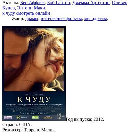
Актеры:
Бен Аффлек
,
Боб Гантон
,
Джемма Артертон
,
Оливер
Купер
,
Энтони Маки
.
к чуду смотреть онлайн
Жанр:
драмы
,
интересные фильмы
,
мелодрамы
.
Год выпуска: 2012.
Страна: США.
Режиссер: Терренс Малик.