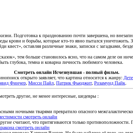
зни. Подготовка к празднованию почти завершена, но внезапно
леды крови и борьбы, которые кто-то явно пытался уничтожить. 
ди квест», оставляя различные знаки, записки с загадками, без
азок», тем больше становилось ясно, что на самом деле он ничег
ыть глубока, темна и коварна личность любимого человека.
Смотреть онлайн Исчезнувшая - полный фильм.
поиск открыто заявляет, что картина относится к жанру:
Дет
эвид Финчер
,
Мисси Пайл
,
Патрик Фьюджит
,
Розамунд Пайк
.
отреть другие, не менее интересные, шедевры :
асными ночными тварями превратило опасного межгалактического
местимости смотреть онлайн
ругие считают, что притягиваются только противоположности. Г
дракона смотреть онлайн
азад пропала Харриет Вангер. Не было найдено её тело, но дядя 