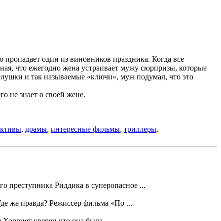
 пропадает один из виновников праздника. Когда все
Зная, что ежегодно жена устраивает мужу сюрпризы, которые
делушки и так называемые «ключи», муж подумал, что это
о не знает о своей жене.
ективы
,
драмы
,
интересные фильмы
,
триллеры
.
 преступника Риддика в суперопасное ...
де же правда? Режиссер фильма «По ...
Харриет уверен что она была ...