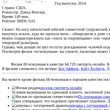
Год выпуска: 2014.
Страна: США.
Режиссер: Дэвид Финчер.
Время: 149 мин.
Рейтинг IMDb: 9,01.
Сюжет: На носу пятилетний юбилей совместной супружеской жи
кинулись искать, куда же пропала жена – обнаружили в доме с
можно охарактеризовать как «охота за сокровищами» или «прой
очередной розыгрыш.
Однако, чем дальше он шел по пути разгадывания «ключей-подск
Посмотрев фильм «исчезнувшая» вы узнаете, насколько может б
Фильм Исчезнувшая в качестве hd 720 смотреть онлайн. Кино
В фильме снимались эти актеры:
Бен Аффлек
,
Бойд Холбрук
,
Д
Вы можете кроме фильма Исчезнувшая в хорошем качестве посм
риддик смотреть онлайн
Условия выживания на одинокой планете, заселенной уж
По признакам сов
Одни утверждают, что подобное притягивает подобное. Д
девушка с татуировкой 
На острове, принадлежащий семейству Вангер, сорок лет н