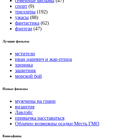
семейные фильмы
(47)
спорт
(9)
триллеры
(192)
ужасы
(88)
фантастика
(62)
фэнтези
(47)
Лучшие фильмы
мстители
иван царевич и жар-птица
хроника
защитник
морской бой
Новые фильмы
мужчины на грани
византия
Лавлэйс
привычка расставаться
Облачно возможны осадки Месть ГМО
Киноафиша