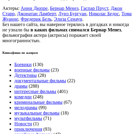
Актеры:
Анни Дюпре
,
Бернар Менез
,
Гаспар Пруст
,
Джои
Старр
,
Джонатан Ламберт
,
Луиз Бургуан
,
Николас Бедос
,
Тома
Жуанне
,
Фредерик Бель
,
Элиза Сенауи
.
Без нашего сайта, вы наверное терялись в догадках и никогда
не узнали бы
в каких фильмах снимался Бернар Менез
,
фильмография актера (актрисы) поражает своей
многогранностью.
Киноафиша по жанрам
Боевики
(130)
военные фильмы
(23)
Детективы
(28)
документальные фильмы
(22)
драмы
(288)
интересные фильмы
(401)
комедии
(248)
криминальные фильмы
(67)
мелодрамы
(99)
музыкальные фильмы
(18)
мультфильмы
(71)
Новости
(1)
приключения
(93)