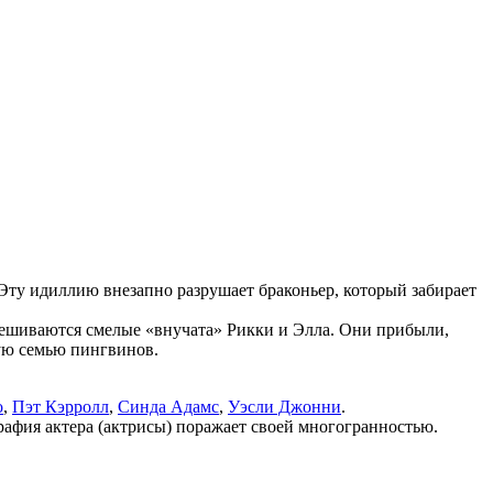
Эту идиллию внезапно разрушает браконьер, который забирает
вмешиваются смелые «внучата» Рикки и Элла. Они прибыли,
ную семью пингвинов.
о
,
Пэт Кэрролл
,
Синда Адамс
,
Уэсли Джонни
.
рафия актера (актрисы) поражает своей многогранностью.