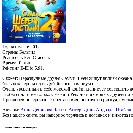
Год выпуска: 2012.
Страна: Бельгия.
Режиссер: Бен Стассен.
Время: 91 мин.
Рейтинг IMDb: 5,91.
Сюжет: Неразлучные друзья Сэмми и Рей живут вблизи океана 
больших черепах для Дубайского аквариума…
Очень уверенный в себе морской конёк планирует совершить д
чтобы спасти не только Сэмми и Рея, но и их новых друзей п
Преодолев невероятные препятствия, постоянно рискуя, смелы
Актеры:
Анна Денисова
,
Билли Ангер
,
Дино Андраде
,
Изабель
Без нашего сайта, вы наверное терялись в догадках и никогда 
Киноафиша по жанрам