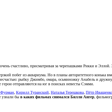
очень счастливо, присматривая за черепашками Рикки и Эллой. 
ерзкий побег из аквариума. Но в планы авторитетного конька 
о несчастью: рыбку Джимбо, омара, осьминожку Анабель и друж
е герои отправляются на юг в поисках невесты Сэмми.
 Фурман
,
Кирилл Туранский
,
Наталья Терешкова
,
Пётр Иващенк
не узнали бы
в каких фильмах снимался Билли Ангер
, фильмог