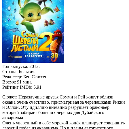
Год выпуска: 2012.
Страна: Бельгия.
Режиссер: Бен Стассен.
Время: 91 мин.
Рейтинг IMDb: 5,91.
Сюжет: Неразлучные друзья Сэмми и Рей живут вблизи
океана очень счастливо, присматривая за черепашками Рикки
и Эллой. Эту идиллию внезапно разрушает браконьер,
который забирает больших черепах для Дубайского
аквариума…
Очень уверенный в себе морской конёк планирует совершить
дерзкий побег из аквариума. Но в планы авторитетного