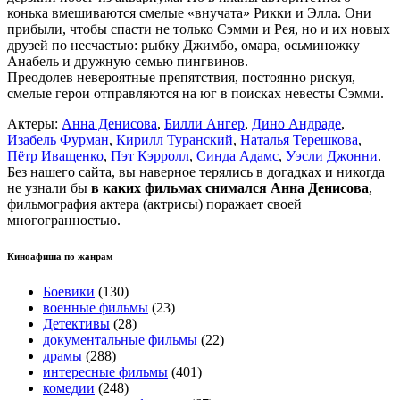
конька вмешиваются смелые «внучата» Рикки и Элла. Они
прибыли, чтобы спасти не только Сэмми и Рея, но и их новых
друзей по несчастью: рыбку Джимбо, омара, осьминожку
Анабель и дружную семью пингвинов.
Преодолев невероятные препятствия, постоянно рискуя,
смелые герои отправляются на юг в поисках невесты Сэмми.
Актеры:
Анна Денисова
,
Билли Ангер
,
Дино Андраде
,
Изабель Фурман
,
Кирилл Туранский
,
Наталья Терешкова
,
Пётр Иващенко
,
Пэт Кэрролл
,
Синда Адамс
,
Уэсли Джонни
.
Без нашего сайта, вы наверное терялись в догадках и никогда
не узнали бы
в каких фильмах снимался Анна Денисова
,
фильмография актера (актрисы) поражает своей
многогранностью.
Киноафиша по жанрам
Боевики
(130)
военные фильмы
(23)
Детективы
(28)
документальные фильмы
(22)
драмы
(288)
интересные фильмы
(401)
комедии
(248)