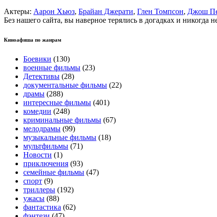
Актеры:
Аарон Хьюз
,
Брайан Джерати
,
Глен Томпсон
,
Джош П
Без нашего сайта, вы наверное терялись в догадках и никогда 
Киноафиша по жанрам
Боевики
(130)
военные фильмы
(23)
Детективы
(28)
документальные фильмы
(22)
драмы
(288)
интересные фильмы
(401)
комедии
(248)
криминальные фильмы
(67)
мелодрамы
(99)
музыкальные фильмы
(18)
мультфильмы
(71)
Новости
(1)
приключения
(93)
семейные фильмы
(47)
спорт
(9)
триллеры
(192)
ужасы
(88)
фантастика
(62)
фэнтези
(47)