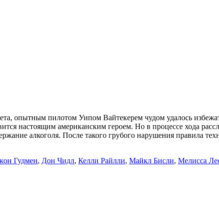
ета, опытным пилотом Уипом Вайтекерем чудом удалось избежат
вится настоящим американским героем. Но в процессе хода расс
жание алкоголя. После такого грубого нарушения правила техни
жон Гудмен
,
Дон Чидл
,
Келли Райлли
,
Майкл Бисли
,
Мелисса Ле