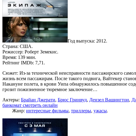
Год выпуска: 2012.
Страна: США.
Режиссер: Роберт Земекис.
Время: 139 мин.
Рейтинг IMDb: 7,71.
Сюжет: Из-за технической неисправности пассажирского самол
жизнь всем пассажирам. После такого подвига, Вайтекер стано
Накануне полета, в крови Уипа обнаружилось повышенное содер
грозит пожизненное тюремное заключение…
Актеры:
Брайан Джерати
,
Брюс Гринвуд
,
Дензел Вашингтон
,
Д
банкомат смотреть онлайн
Жанр:
интересные фильмы
,
триллеры
,
ужасы
.