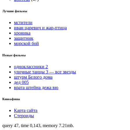
Лучшие фильмы
мстители
иван царевич и жар-птица
хроника
защитник
морской бой
Новые фильмы
одноклассники 2
уличные танцы 3 — все звезды
штурм Белого дома
дед 005
врата штейна дежа вю
Киноафиша
Карта сайта
Стероиды
query 47, time 0,143, memory 7.21mb.