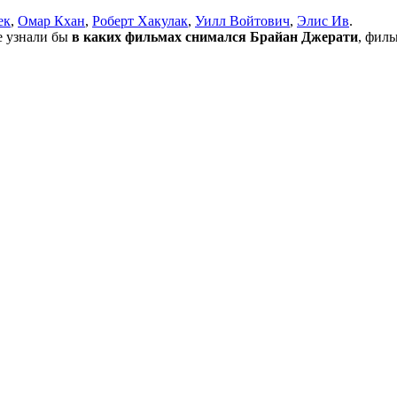
ек
,
Омар Кхан
,
Роберт Хакулак
,
Уилл Войтович
,
Элис Ив
.
не узнали бы
в каких фильмах снимался Брайан Джерати
, фил