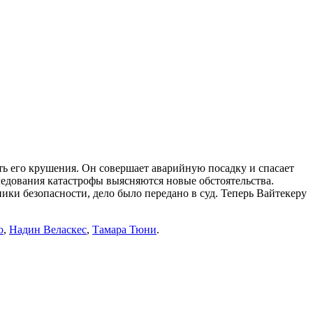
ь его крушения. Он совершает аварийную посадку и спасает
ледования катастрофы выясняются новые обстоятельства.
ки безопасности, дело было передано в суд. Теперь Вайтекеру
о
,
Надин Веласкес
,
Тамара Тюни
.