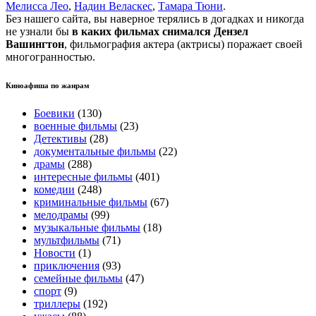
Мелисса Лео
,
Надин Веласкес
,
Тамара Тюни
.
Без нашего сайта, вы наверное терялись в догадках и никогда
не узнали бы
в каких фильмах снимался Дензел
Вашингтон
, фильмография актера (актрисы) поражает своей
многогранностью.
Киноафиша по жанрам
Боевики
(130)
военные фильмы
(23)
Детективы
(28)
документальные фильмы
(22)
драмы
(288)
интересные фильмы
(401)
комедии
(248)
криминальные фильмы
(67)
мелодрамы
(99)
музыкальные фильмы
(18)
мультфильмы
(71)
Новости
(1)
приключения
(93)
семейные фильмы
(47)
спорт
(9)
триллеры
(192)