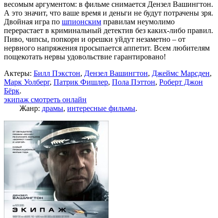
весомым аргументом: в фильме снимается Дензел Вашингтон.
А это значит, что ваше время и деньги не будут потрачены зря.
Двойная игра по
шпионским
правилам неумолимо
перерастает в криминальный детектив без каких-либо правил.
Пиво, чипсы, попкорн и орешки уйдут незаметно – от
нервного напряжения просыпается аппетит. Всем любителям
пощекотать нервы удовольствие гарантировано!
Актеры:
Билл Пэкстон
,
Дензел Вашингтон
,
Джеймс Марсден
,
Марк Уолберг
,
Патрик Фишлер
,
Пола Пэттон
,
Роберт Джон
Бёрк
.
экипаж смотреть онлайн
Жанр:
драмы
,
интересные фильмы
.