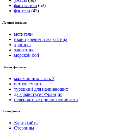
ужасы
(88)
фантастика
(62)
фэнтези
(47)
Лучшие фильмы
мстители
иван царевич и жар-птица
хроника
защитник
морской бой
Новые фильмы
мальчишник часть 3
остров смерти
турецкий для начинающих
да здравствует Франция
невероятные приключения кота
Киноафиша
Карта сайта
Стероиды