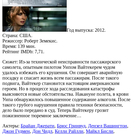
Год выпуска: 2012.
Страна: США.
Режиссер: Роберт Земекис.
Время: 139 мин.
Рейтинг IMDb: 7,71.
Сюжет: Из-за технической неисправности пассажирского
самолета, опытным пилотом Уипом Вайтекерем чудом
удалось избежать его крушения. Он совершает аварийную
посадку и спасает жизнь всем пассажирам. После такого
подвига, Вайтекер становится настоящим американским
героем. Но в процессе хода расследования катастрофы
выясняются новые обстоятельства. Накануне полета, в крови
Уипа обнаружилось повышенное содержание алкоголя. После
такого грубого нарушения правила техники безопасности,
дело было передано в суд. Теперь Вайтекеру грозит
пожизненное тюремное заключение…
Актеры:
Брайан Джерати
,
Брюс Гринвуд
,
Дензел Вашингтон
,
Джон Гудмен
,
Дон Чидл
,
Келли Райлли
,
Майкл Бисли
,