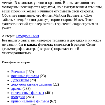
местах. В комнатах уютно и красиво. Вновь заселившаяся
молодежь наслаждается отдыхом, но с наступлением темноты,
вещи прежних хозяев начинают открывать свои секреты.
Обратите внимание, что фильм Майкла Бартлетта «Дом
забытых вещей» снят для аудитории старше 16 лет. Этот
фантастический триллер заставит зрителей содрогнуться от
ужаса…
Актеры:
Брэндон Смит
.
Без нашего сайта, вы наверное терялись в догадках и никогда
не узнали бы
в каких фильмах снимался Брэндон Смит
,
фильмография актера (актрисы) поражает своей
многогранностью.
Киноафиша по жанрам
Боевики
(130)
военные фильмы
(23)
Детективы
(28)
документальные фильмы
(22)
драмы
(288)
интересные фильмы
(401)
комедии
(248)
криминальные фильмы
(67)