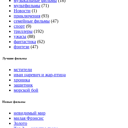
музыкальные фильмы
(18)
мультфильмы
(71)
Новости
(1)
приключения
(93)
семейные фильмы
(47)
спорт
(9)
триллеры
(192)
ужасы
(88)
фантастика
(62)
фэнтези
(47)
Лучшие фильмы
мстители
иван царевич и жар-птица
хроника
защитник
морской бой
Новые фильмы
невидимый мир
милая Фрэнсис
Золото