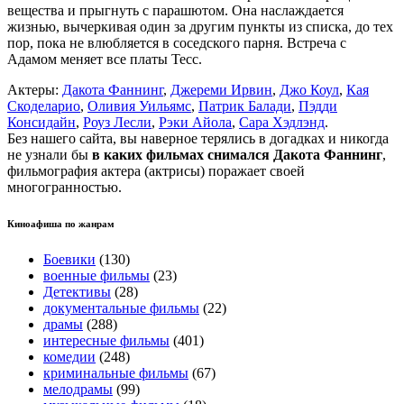
вещества и прыгнуть с парашютом. Она наслаждается
жизнью, вычеркивая один за другим пункты из списка, до тех
пор, пока не влюбляется в соседского парня. Встреча с
Адамом меняет все платы Тесс.
Актеры:
Дакота Фаннинг
,
Джереми Ирвин
,
Джо Коул
,
Кая
Скоделарио
,
Оливия Уильямс
,
Патрик Балади
,
Пэдди
Консидайн
,
Роуз Лесли
,
Рэки Айола
,
Сара Хэдлэнд
.
Без нашего сайта, вы наверное терялись в догадках и никогда
не узнали бы
в каких фильмах снимался Дакота Фаннинг
,
фильмография актера (актрисы) поражает своей
многогранностью.
Киноафиша по жанрам
Боевики
(130)
военные фильмы
(23)
Детективы
(28)
документальные фильмы
(22)
драмы
(288)
интересные фильмы
(401)
комедии
(248)
криминальные фильмы
(67)
мелодрамы
(99)