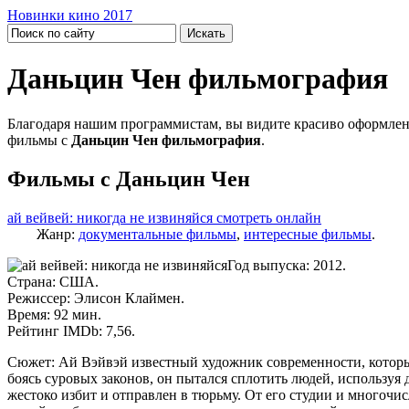
Новинки кино 2017
Даньцин Чен фильмография
Благодаря нашим программистам, вы видите красиво оформлен
фильмы с
Даньцин Чен фильмография
.
Фильмы с Даньцин Чен
ай вейвей: никогда не извиняйся смотреть онлайн
Жанр:
документальные фильмы
,
интересные фильмы
.
Год выпуска: 2012.
Страна: США.
Режиссер: Элисон Клаймен.
Время: 92 мин.
Рейтинг IMDb: 7,56.
Сюжет: Ай Вэйвэй известный художник современности, который 
боясь суровых законов, он пытался сплотить людей, используя 
жестоко избит и отправлен в тюрьму. От его студии и многочис