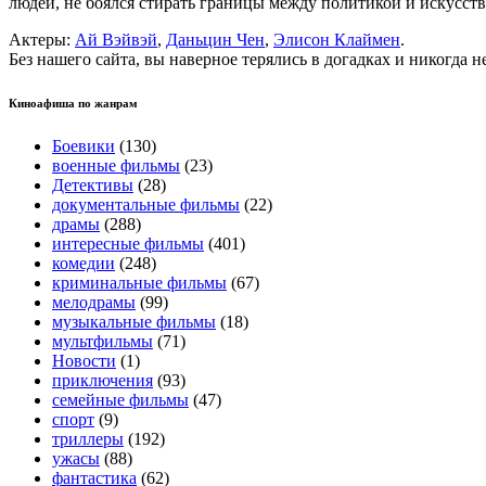
людей, не боялся стирать границы между политикой и искусс
Актеры:
Ай Вэйвэй
,
Даньцин Чен
,
Элисон Клаймен
.
Без нашего сайта, вы наверное терялись в догадках и никогда 
Киноафиша по жанрам
Боевики
(130)
военные фильмы
(23)
Детективы
(28)
документальные фильмы
(22)
драмы
(288)
интересные фильмы
(401)
комедии
(248)
криминальные фильмы
(67)
мелодрамы
(99)
музыкальные фильмы
(18)
мультфильмы
(71)
Новости
(1)
приключения
(93)
семейные фильмы
(47)
спорт
(9)
триллеры
(192)
ужасы
(88)
фантастика
(62)