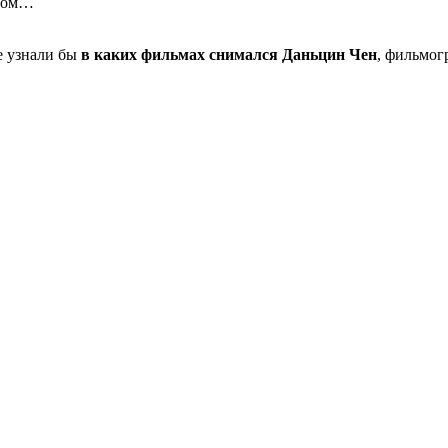
твом…
не узнали бы
в каких фильмах снимался Даньцин Чен
, фильмог