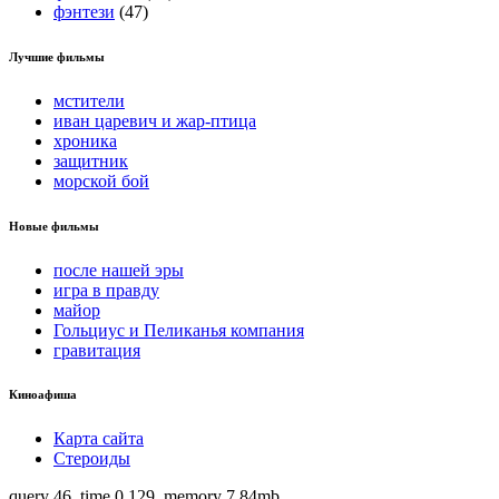
фэнтези
(47)
Лучшие фильмы
мстители
иван царевич и жар-птица
хроника
защитник
морской бой
Новые фильмы
после нашей эры
игра в правду
майор
Гольциус и Пеликанья компания
гравитация
Киноафиша
Карта сайта
Стероиды
query 46, time 0,129, memory 7.84mb.