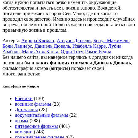
когда нужно попытаться резко изменить окружающие
обстоятельства и начать все в жизни заново. Взяв детей,
писатель приезжает в город Сен-Мало, где он когда-то
проводил свое детство. Именно здесь и происходит случайная
встреча, после которой Полю суждено навсегда оставить свою
привычную жизнь в прошлом.
Актеры:
Аврора Клеман
,
Антуан Дюлери
,
Бенуа Мажимель
,
Боли Ланнерс
,
Даниэль Дюваль
,
Изабелль Карре
,
Лубна
Азабаль
,
Мари-Анж Каста
,
Одри Тоту
,
Рамзи Бедиа
.
Без нашего сайта, вы наверное терялись в догадках и никогда
не узнали бы
в каких фильмах снимался Даниэль Дюваль
,
фильмография актера (актрисы) поражает своей
многогранностью.
Киноафиша по жанрам
Боевики
(130)
военные фильмы
(23)
Детективы
(28)
документальные фильмы
(22)
драмы
(288)
интересные фильмы
(401)
комедии
(248)
криминальные фильмы
(67)