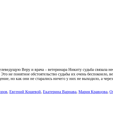
леведущую Веру и врача – ветеринара Никиту судьба связала не
 Это не понятное обстоятельство судьбы их очень беспокоило, в
ние, но как они не старались ничего у них не выходило, а через
оров
,
Евгений Кошевой
,
Екатерина Варнава
,
Мария Кравцова
,
О