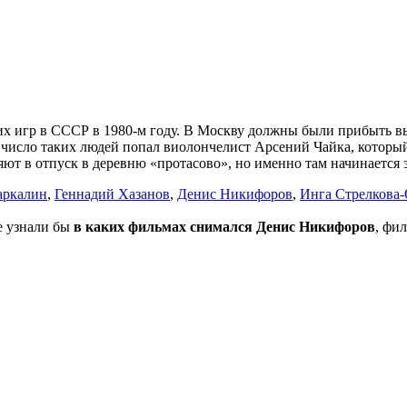
их игр в СССР в 1980-м году. В Москву должны были прибыть в
число таких людей попал виолончелист Арсений Чайка, который
ют в отпуск в деревню «протасово», но именно там начинается э
аркалин
,
Геннадий Хазанов
,
Денис Никифоров
,
Инга Стрелкова
не узнали бы
в каких фильмах снимался Денис Никифоров
, фи