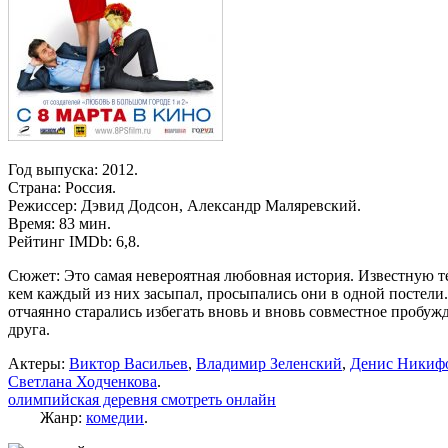
Год выпуска: 2012.
Страна: Россия.
Режиссер: Дэвид Додсон, Александр Маляревский.
Время: 83 мин.
Рейтинг IMDb: 6,8.
Сюжет: Это самая невероятная любовная история. Известную те
кем каждый из них засыпал, просыпались они в одной постели.
отчаянно старались избегать вновь и вновь совместное пробужде
друга.
Актеры:
Виктор Васильев
,
Владимир Зеленский
,
Денис Никиф
Светлана Ходченкова
.
олимпийская деревня смотреть онлайн
Жанр:
комедии
.