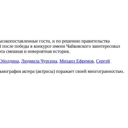
ысокопоставленные гости, и по решению правительства
 после победы в конкурсе имени Чайковского заинтересовал
та смешная и невероятная история.
-Оболдина
,
Людмила Чурсина
,
Михаил Ефремов
,
Сергей
льмография актера (актрисы) поражает своей многогранностью.