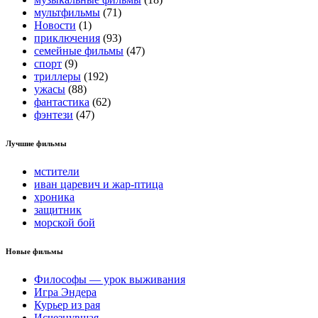
мультфильмы
(71)
Новости
(1)
приключения
(93)
семейные фильмы
(47)
спорт
(9)
триллеры
(192)
ужасы
(88)
фантастика
(62)
фэнтези
(47)
Лучшие фильмы
мстители
иван царевич и жар-птица
хроника
защитник
морской бой
Новые фильмы
Философы — урок выживания
Игра Эндера
Курьер из рая
Исчезнувшая