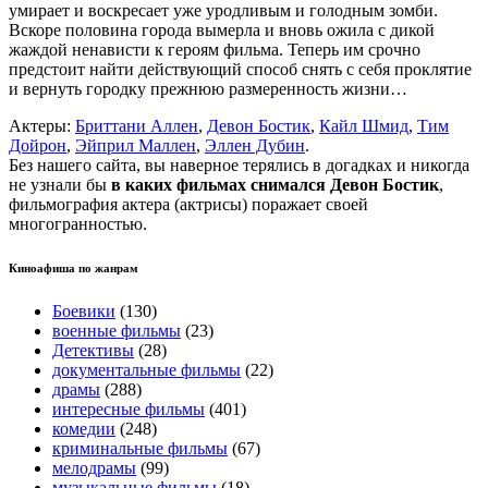
умирает и воскресает уже уродливым и голодным зомби.
Вскоре половина города вымерла и вновь ожила с дикой
жаждой ненависти к героям фильма. Теперь им срочно
предстоит найти действующий способ снять с себя проклятие
и вернуть городку прежнюю размеренность жизни…
Актеры:
Бриттани Аллен
,
Девон Бостик
,
Кайл Шмид
,
Тим
Дойрон
,
Эйприл Маллен
,
Эллен Дубин
.
Без нашего сайта, вы наверное терялись в догадках и никогда
не узнали бы
в каких фильмах снимался Девон Бостик
,
фильмография актера (актрисы) поражает своей
многогранностью.
Киноафиша по жанрам
Боевики
(130)
военные фильмы
(23)
Детективы
(28)
документальные фильмы
(22)
драмы
(288)
интересные фильмы
(401)
комедии
(248)
криминальные фильмы
(67)
мелодрамы
(99)
музыкальные фильмы
(18)