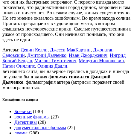
что они их быстренько встречают. С первого взгляда могло
показаться, что радиоактивный город одинок, заброшен и там
никого и ничего нет. Во всяком случае, живых существ точно.
Но это мнение оказалось ошибочным. Во время захода солнца
Припять превращается в чудовищное место, в котором
слышаться нечеловеческие крики. Смелые путешественники в
ужасе от происходящего. Они начинают понимать, что они
здесь не одни.
Актеры:
Девин Келли
,
Джесси МакКартни
,
Джонатан
Садовский
,
Дмитрий Дьяченко
,
Иван Джорджевич
,
Ингрид
Болсай Бердал
,
Милош Тимотиевич
,
Милутин Милошевич
,
Натан Филлипс
,
Оливия Дадли
.
Без нашего сайта, вы наверное терялись в догадках и никогда
не узнали бы
в каких фильмах снимался Дмитрий
Дьяченко
, фильмография актера (актрисы) поражает своей
многогранностью.
Киноафиша по жанрам
Боевики
(130)
военные фильмы
(23)
Детективы
(28)
документальные фильмы
(22)
драмы
(288)