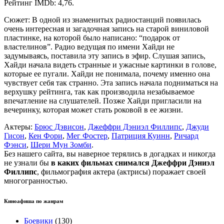
Рейтинг IMDb: 4,76.
Сюжет: В одной из знаменитых радиостанций появилась
очень интересная и загадочная запись на старой виниловой
пластинке, на которой было написано: “подарок от
властелинов”. Радио ведущая по имени Хайди не
задумываясь, поставила эту запись в эфир. Слушая запись,
Хайди начала видеть странные и ужасные картинки в голове,
которые ее пугали. Хайди не понимала, почему именно она
чувствует себя так странно. Эта запись начала подниматься на
верхушку рейтинга, так как производила незабываемое
впечатление на слушателей. Позже Хайди пригласили на
вечеринку, которая может стать роковой в ее жизни.
Актеры:
Брюс Дэвисон
,
Джеффри Дэниэл Филлипс
,
Джуди
Гисон
,
Кен Фори
,
Мег Фостер
,
Патриция Куинн
,
Ричард
Фэнси
,
Шери Мун Зомби
.
Без нашего сайта, вы наверное терялись в догадках и никогда
не узнали бы
в каких фильмах снимался Джеффри Дэниэл
Филлипс
, фильмография актера (актрисы) поражает своей
многогранностью.
Киноафиша по жанрам
Боевики
(130)