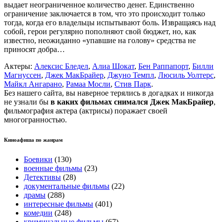
выдает неограниченное количество денег. Единственно
ограничение заключается в том, что это происходит только
тогда, когда его владельцы испытывают боль. Извращаясь над
собой, герои регулярно пополняют свой бюджет, но, как
известно, неожиданно «упавшие на голову» средства не
приносят добра…
Актеры:
Алексис Бледел
,
Алиа Шокат
,
Бен Раппапорт
,
Билли
Магнуссен
,
Джек МакБрайер
,
Джуно Темпл
,
Люсиль Уолтерс
,
Майкл Ангарано
,
Рамаа Мосли
,
Стив Парк
.
Без нашего сайта, вы наверное терялись в догадках и никогда
не узнали бы
в каких фильмах снимался Джек МакБрайер
,
фильмография актера (актрисы) поражает своей
многогранностью.
Киноафиша по жанрам
Боевики
(130)
военные фильмы
(23)
Детективы
(28)
документальные фильмы
(22)
драмы
(288)
интересные фильмы
(401)
комедии
(248)
криминальные фильмы
(67)