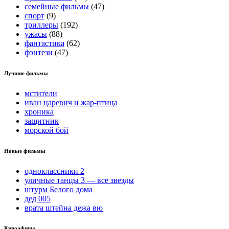
семейные фильмы
(47)
спорт
(9)
триллеры
(192)
ужасы
(88)
фантастика
(62)
фэнтези
(47)
Лучшие фильмы
мстители
иван царевич и жар-птица
хроника
защитник
морской бой
Новые фильмы
одноклассники 2
уличные танцы 3 — все звезды
штурм Белого дома
дед 005
врата штейна дежа вю
Киноафиша