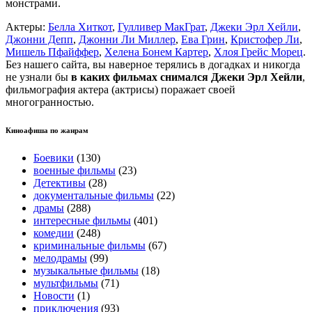
монстрами.
Актеры:
Белла Хиткот
,
Гулливер МакГрат
,
Джеки Эрл Хейли
,
Джонни Депп
,
Джонни Ли Миллер
,
Ева Грин
,
Кристофер Ли
,
Мишель Пфайффер
,
Хелена Бонем Картер
,
Хлоя Грейс Морец
.
Без нашего сайта, вы наверное терялись в догадках и никогда
не узнали бы
в каких фильмах снимался Джеки Эрл Хейли
,
фильмография актера (актрисы) поражает своей
многогранностью.
Киноафиша по жанрам
Боевики
(130)
военные фильмы
(23)
Детективы
(28)
документальные фильмы
(22)
драмы
(288)
интересные фильмы
(401)
комедии
(248)
криминальные фильмы
(67)
мелодрамы
(99)
музыкальные фильмы
(18)
мультфильмы
(71)
Новости
(1)
приключения
(93)