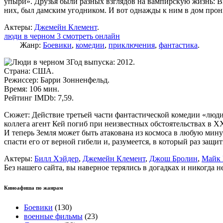
упыри». Друзья были разных взглядов на вампирскую жизнь: 
них, был дамским угодником. И вот однажды к ним в дом прон
Актеры:
Джемейн Клемент
.
люди в черном 3 смотреть онлайн
Жанр:
Боевики
,
комедии
,
приключения
,
фантастика
.
Год выпуска: 2012.
Страна: США.
Режиссер: Барри Зонненфельд.
Время: 106 мин.
Рейтинг IMDb: 7,59.
Сюжет: Действие третьей части фантастической комедии «люди в
коллега агент Кей погиб при неизвестных обстоятельствах в X
И теперь Земля может быть атакована из космоса в любую мин
спасти его от верной гибели и, разумеется, в который раз защи
Актеры:
Билл Хэйдер
,
Джемейн Клемент
,
Джош Бролин
,
Майк 
Без нашего сайта, вы наверное терялись в догадках и никогда 
Киноафиша по жанрам
Боевики
(130)
военные фильмы
(23)