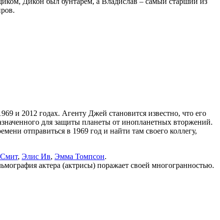
иком, Дикон был бунтарём, а Владислав – самый старший из
ров.
969 и 2012 годах. Агенту Джей становится известно, что его
дназначенного для защиты планеты от инопланетных вторжений.
ени отправиться в 1969 год и найти там своего коллегу,
 Смит
,
Элис Ив
,
Эмма Томпсон
.
льмография актера (актрисы) поражает своей многогранностью.