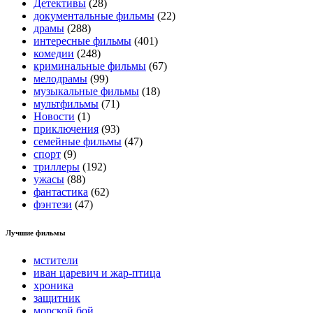
Детективы
(28)
документальные фильмы
(22)
драмы
(288)
интересные фильмы
(401)
комедии
(248)
криминальные фильмы
(67)
мелодрамы
(99)
музыкальные фильмы
(18)
мультфильмы
(71)
Новости
(1)
приключения
(93)
семейные фильмы
(47)
спорт
(9)
триллеры
(192)
ужасы
(88)
фантастика
(62)
фэнтези
(47)
Лучшие фильмы
мстители
иван царевич и жар-птица
хроника
защитник
морской бой