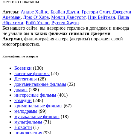
жестоко наказаны.
Актеры:
Андре Хайнс
,
Брайан Дауни
,
Грегори Смит
,
Джереми
Акерман
,
Дрю О’Хара
,
Молли Дансуорт
,
Ник Бейтман
,
Паша
Эбрахими
,
Робб Уэллс
,
Рутгер Хауэр
.
Без нашего сайта, вы наверное терялись в догадках и никогда
не узнали бы
в каких фильмах снимался Джереми
Акерман
, фильмография актера (актрисы) поражает своей
многогранностью.
Киноафиша по жанрам
Боевики
(130)
военные фильмы
(23)
Детективы
(28)
документальные фильмы
(22)
драмы
(288)
интересные фильмы
(401)
комедии
(248)
криминальные фильмы
(67)
мелодрамы
(99)
музыкальные фильмы
(18)
мультфильмы
(71)
Новости
(1)
приключения
(93)