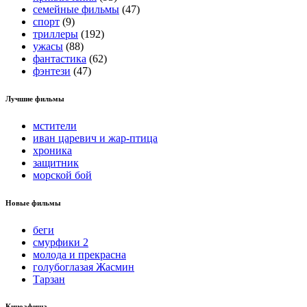
семейные фильмы
(47)
спорт
(9)
триллеры
(192)
ужасы
(88)
фантастика
(62)
фэнтези
(47)
Лучшие фильмы
мстители
иван царевич и жар-птица
хроника
защитник
морской бой
Новые фильмы
беги
смурфики 2
молода и прекрасна
голубоглазая Жасмин
Тарзан
Киноафиша