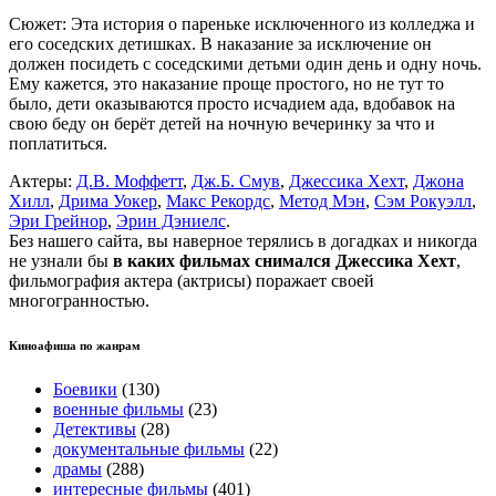
Сюжет: Эта история о пареньке исключенного из колледжа и
его соседских детишках. В наказание за исключение он
должен посидеть с соседскими детьми один день и одну ночь.
Ему кажется, это наказание проще простого, но не тут то
было, дети оказываются просто исчадием ада, вдобавок на
свою беду он берёт детей на ночную вечеринку за что и
поплатиться.
Актеры:
Д.В. Моффетт
,
Дж.Б. Смув
,
Джессика Хехт
,
Джона
Хилл
,
Дрима Уокер
,
Макс Рекордс
,
Метод Мэн
,
Сэм Рокуэлл
,
Эри Грейнор
,
Эрин Дэниелс
.
Без нашего сайта, вы наверное терялись в догадках и никогда
не узнали бы
в каких фильмах снимался Джессика Хехт
,
фильмография актера (актрисы) поражает своей
многогранностью.
Киноафиша по жанрам
Боевики
(130)
военные фильмы
(23)
Детективы
(28)
документальные фильмы
(22)
драмы
(288)
интересные фильмы
(401)