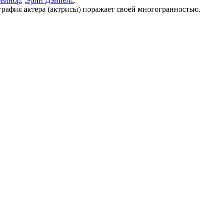
рейнор
,
Эрин Дэниелс
.
графия актера (актрисы) поражает своей многогранностью.