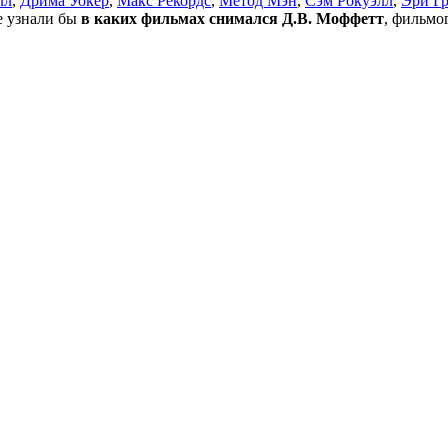
лл
,
Дрима Уокер
,
Макс Рекордс
,
Метод Мэн
,
Сэм Рокуэлл
,
Эри Г
не узнали бы
в каких фильмах снимался Д.В. Моффетт
, фильмо