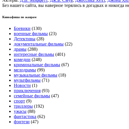
Актеры:
Д.В. Моффетт
,
Дж.Б. Смув
,
Джессика Хехт
,
Джона Хи
Без нашего сайта, вы наверное терялись в догадках и никогда 
Киноафиша по жанрам
Боевики
(130)
военные фильмы
(23)
Детективы
(28)
документальные фильмы
(22)
драмы
(288)
интересные фильмы
(401)
комедии
(248)
криминальные фильмы
(67)
мелодрамы
(99)
музыкальные фильмы
(18)
мультфильмы
(71)
Новости
(1)
приключения
(93)
семейные фильмы
(47)
спорт
(9)
триллеры
(192)
ужасы
(88)
фантастика
(62)
фэнтези
(47)