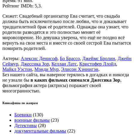
Время: 91 мин.
Рейтинг IMDb: 5,3.
Сюжет: Свадебный организатор Ева считает, что свадьба
должна быть исключительно после любви, что и доказывает
тридцатилетний брак её родителей. Однажды она узнает, что
родители разводятся и это полностью меняет её
мировоззрение. Но девушка уверена, что ещё не поздно всё
вернуть на свои места и вместе со своей сестрой Ева пытается
помирить родителей.
Актеры:
Алексис Денисоф
,
Бо Брассо
,
Джеймс Бролин
,
Джейн
Сеймур
,
Джессика Зор
,
Келлан Латс
,
Кристофер Ллойд
,
Майкл Уэстон
,
Мэнди Мур
,
Элисон Хэннигэн
.
Без нашего сайта, вы наверное терялись в догадках и никогда
не узнали бы
в каких фильмах снимался Джессика Зор
,
фильмография актера (актрисы) поражает своей
многогранностью.
Киноафиша по жанрам
Боевики
(130)
военные фильмы
(23)
Детективы
(28)
документальные фильмы
(22)