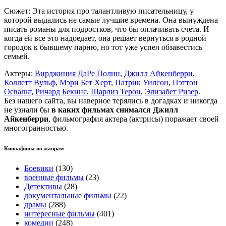
Сюжет: Эта история про талантливую писательницу, у
которой выдались не самые лучшие времена. Она вынуждена
писать романы для подростков, что бы оплачивать счета. И
когда ей все это надоедает, она решает вернуться в родной
городок к бывшему парню, но тот уже успел обзавестись
семьей.
Актеры:
Вирджиния ДаРе Полин
,
Джилл Айкенберри
,
Коллетт Вульф
,
Мэри Бет Херт
,
Патрик Уилсон
,
Пэттон
Освальт
,
Ричард Бекинс
,
Шарлиз Терон
,
Элизабет Ризер
.
Без нашего сайта, вы наверное терялись в догадках и никогда
не узнали бы
в каких фильмах снимался Джилл
Айкенберри
, фильмография актера (актрисы) поражает своей
многогранностью.
Киноафиша по жанрам
Боевики
(130)
военные фильмы
(23)
Детективы
(28)
документальные фильмы
(22)
драмы
(288)
интересные фильмы
(401)
комедии
(248)