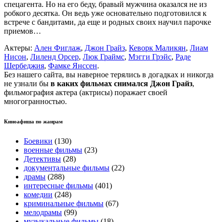
спецагента. Но на его беду, бравый мужчина оказался не из
робкого десятка. Он ведь уже основательно подготовился к
встрече с бандитами, да еще и родных своих научил парочке
приемов…
Актеры:
Ален Фиглаж
,
Джон Грайз
,
Кеворк Маликян
,
Лиам
Нисон
,
Лиленд Орсер
,
Люк Граймс
,
Мэгги Грэйс
,
Раде
Шербеджия
,
Фамке Янссен
.
Без нашего сайта, вы наверное терялись в догадках и никогда
не узнали бы
в каких фильмах снимался Джон Грайз
,
фильмография актера (актрисы) поражает своей
многогранностью.
Киноафиша по жанрам
Боевики
(130)
военные фильмы
(23)
Детективы
(28)
документальные фильмы
(22)
драмы
(288)
интересные фильмы
(401)
комедии
(248)
криминальные фильмы
(67)
мелодрамы
(99)
музыкальные фильмы
(18)