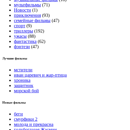
мультфильмы
(71)
Новости
(1)
приключения
(93)
семейные фильмы
(47)
спорт
(9)
триллеры
(192)
ужасы
(88)
фантастика
(62)
фэнтези
(47)
Лучшие фильмы
мстители
иван царевич и жар-птица
хроника
защитник
морской бой
Новые фильмы
беги
смурфики 2
молода и прекрасна
голубоглазая Жасмин