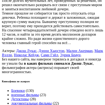
После долгих мучительных лет, проведенных за решеткой, он
решил окончательно разорвать все связи с преступным миром
и заняться воспитанием любимой дочери.
Темное прошлое не собирается так просто отпускать отца
девочки. Ребенка похищают и держат в заложниках, ожидая
крупную сумму выкупа. Бывшему преступнику полиция не
верит, поэтому ему приходится действовать самостоятельно.
На спасение четырнадцатилетней дочери отведено всего лишь
12 часов, и найти за это время десять миллионов долларов
крайне сложно. Но ради жизни единственного дорого
человека главный герой способен на всё…
Актеры:
Джош Лукас
,
Дэнни Хьюстон
,
Малин Акерман
,
Марк
Вэлли
,
Николас Кейдж
,
Сами Гэйл
,
Эдрик Браун
.
Без нашего сайта, вы наверное терялись в догадках и никогда
не узнали бы
в каких фильмах снимался Джош Лукас
,
фильмография актера (актрисы) поражает своей
многогранностью.
Киноафиша по жанрам
Боевики
(130)
военные фильмы
(23)
Детективы
(28)
документальные фильмы
(22)