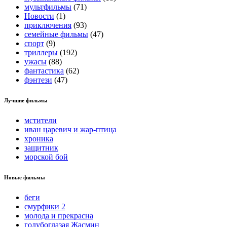
мультфильмы
(71)
Новости
(1)
приключения
(93)
семейные фильмы
(47)
спорт
(9)
триллеры
(192)
ужасы
(88)
фантастика
(62)
фэнтези
(47)
Лучшие фильмы
мстители
иван царевич и жар-птица
хроника
защитник
морской бой
Новые фильмы
беги
смурфики 2
молода и прекрасна
голубоглазая Жасмин