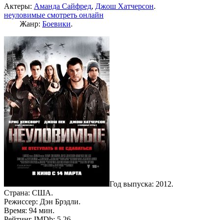
Актеры:
Аманда Сайфред
,
Джош Хатчерсон
.
неуловимые смотреть онлайн
Жанр:
Боевики
.
Год выпуска: 2012.
Страна: США.
Режиссер: Дэн Брэдли.
Время: 94 мин.
Рейтинг IMDb: 5,26.