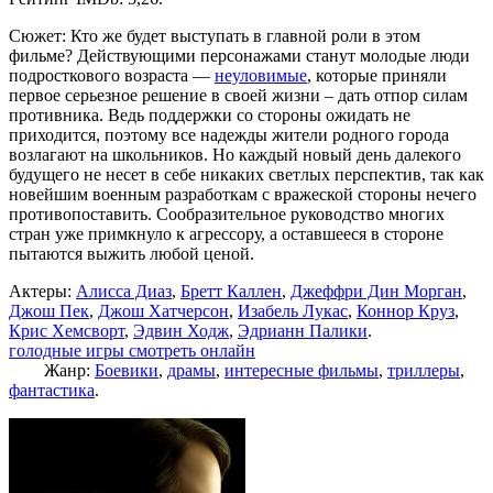
Сюжет: Кто же будет выступать в главной роли в этом
фильме? Действующими персонажами станут молодые люди
подросткового возраста —
неуловимые
, которые приняли
первое серьезное решение в своей жизни – дать отпор силам
противника. Ведь поддержки со стороны ожидать не
приходится, поэтому все надежды жители родного города
возлагают на школьников. Но каждый новый день далекого
будущего не несет в себе никаких светлых перспектив, так как
новейшим военным разработкам с вражеской стороны нечего
противопоставить. Сообразительное руководство многих
стран уже примкнуло к агрессору, а оставшееся в стороне
пытаются выжить любой ценой.
Актеры:
Алисса Диаз
,
Бретт Каллен
,
Джеффри Дин Морган
,
Джош Пек
,
Джош Хатчерсон
,
Изабель Лукас
,
Коннор Круз
,
Крис Хемсворт
,
Эдвин Ходж
,
Эдрианн Палики
.
голодные игры смотреть онлайн
Жанр:
Боевики
,
драмы
,
интересные фильмы
,
триллеры
,
фантастика
.