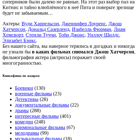
соперников были далеко не равные. На этот раз выбор пал на
Китнис и тайно влюблённого в неё Пита и поверьте зрелище
будет не забываемым…
Актеры:
Вуди Харрельсон
,
Дженнифер Лоуренс
,
Джош
Хатчерсон
,
Дональд Сазерленд
,
Изабелль Фюрман
,
Лиам
Хемсворт
,
Стенли Туччи
,
Тоби Джонс
,
Уиллоу Шилдс
,
Элизабет Бэнкс
.
Без нашего сайта, вы наверное терялись в догадках и никогда
не узнали бы
в каких фильмах снимался Джош Хатчерсон
,
фильмография актера (актрисы) поражает своей
многогранностью.
Киноафиша по жанрам
Боевики
(130)
военные фильмы
(23)
Детективы
(28)
документальные фильмы
(22)
драмы
(288)
интересные фильмы
(401)
комедии
(248)
криминальные фильмы
(67)
мелодрамы
(99)
музыкальные фильмы
(18)