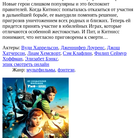
Новые герои слишком популярны и это беспокоит
правителей. Когда Китнисс попыталась отказаться от участия
в дальнейшей борьбе, ее вынудили поменять решение,
пригрозив уничтожением всех родных и близких. Теперь ей
придется принять участие в юбилейных Играх, которые
отличаются особенной жестокостью. И Пит, и Китнисс
понимают, что негласно приговорены к смерти…
Актеры:
Вуди Харрельсон
,
Дженнифер Лоуренс
,
Джош
Хатчерсон
,
Лиам Хемсворт
,
Сэм Клафлин
,
Филип Сеймур
Хоффман
,
Элизабет Бэнкс
.
эпик смотреть онлайн
Жанр:
мультфильмы
,
фэнтези
.