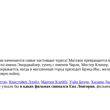
ам начинаются самые настоящие чудеса! Магазин превращается в
 по имени Энерджайзер, тунец с именем Чарли, Мистер Клинер, а
прерывается, когда в магазинный город приходит Брэнд-Икс, жел
овую войну.
ттэн
,
Кристофер Ллойд
,
Мартин Клеббэ
,
Уэйн Брэди
,
Хилари Да
не узнали бы
в каких фильмах снимался Ева Лонгория
, фильмо