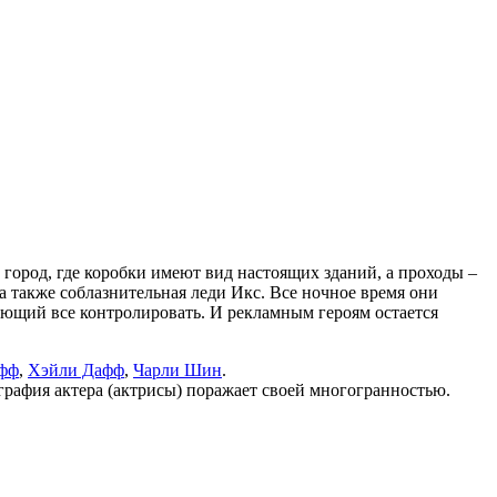
 город, где коробки имеют вид настоящих зданий, а проходы –
 также соблазнительная леди Икс. Все ночное время они
ающий все контролировать. И рекламным героям остается
фф
,
Хэйли Дафф
,
Чарли Шин
.
графия актера (актрисы) поражает своей многогранностью.