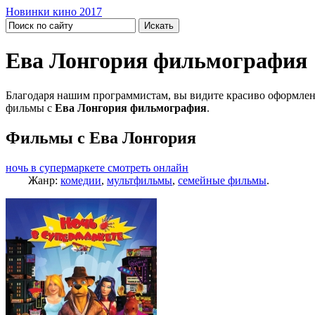
Новинки кино 2017
Ева Лонгория фильмография
Благодаря нашим программистам, вы видите красиво оформлен
фильмы с
Ева Лонгория фильмография
.
Фильмы с Ева Лонгория
ночь в супермаркете смотреть онлайн
Жанр:
комедии
,
мультфильмы
,
семейные фильмы
.