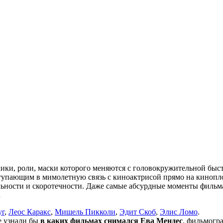
ки, роли, маски которого меняются с головокружительной быст
тупающим в мимолетную связь с киноактрисой прямо на киноплощ
льности и скоротечности. Даже самые абсурдные моменты фильма 
…
уг
,
Леос Каракс
,
Мишель Пикколи
,
Эдит Скоб
,
Элис Ломо
.
не узнали бы
в каких фильмах снимался Ева Мендес
, фильмогр