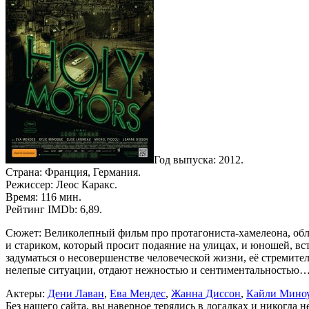
Год выпуска: 2012.
Страна: Франция, Германия.
Режиссер: Леос Каракс.
Время: 116 мин.
Рейтинг IMDb: 6,89.
Сюжет: Великолепный фильм про протагониста-хамелеона, обли
и стариком, который просит подаяние на улицах, и юношей, вс
задуматься о несовершенстве человеческой жизни, её стремите
нелепые ситуации, отдают нежностью и сентиментальностью
Актеры:
Дени Лаван
,
Ева Мендес
,
Жанна Диссон
,
Кайли Мино
Без нашего сайта, вы наверное терялись в догадках и никогда 