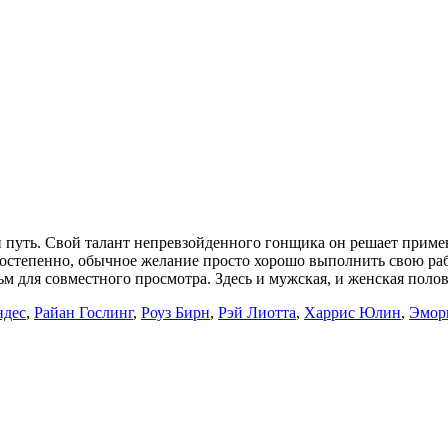
й путь. Свой талант непревзойденного гонщика он решает приме
 Постепенно, обычное желание просто хорошо выполнить свою 
 для совместного просмотра. Здесь и мужская, и женская поло
ндес
,
Райан Гослинг
,
Роуз Бирн
,
Рэй Лиотта
,
Харрис Юлин
,
Эмор