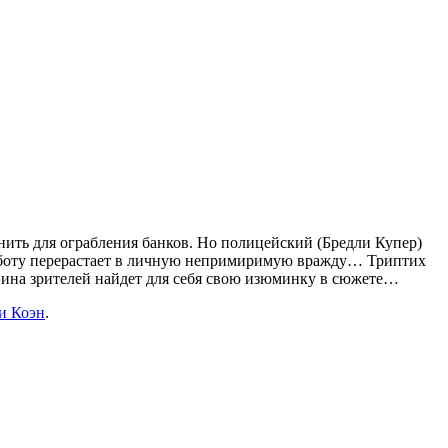
нить для ограбления банков. Но полицейский (Бредли Купер)
работу перерастает в личную непримиримую вражду… Триптих
вина зрителей найдет для себя свою изюминку в сюжете…
и Коэн
.