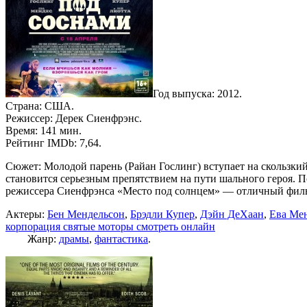
Год выпуска: 2012.
Страна: США.
Режиссер: Дерек Сиенфрэнс.
Время: 141 мин.
Рейтинг IMDb: 7,64.
Сюжет: Молодой парень (Райан Гослинг) вступает на скользки
становится серьезным препятствием на пути шального героя.
режиссера Сиенфрэнса «Место под солнцем» — отличный фильм
Актеры:
Бен Мендельсон
,
Брэдли Купер
,
Дэйн ДеХаан
,
Ева Ме
корпорация святые моторы смотреть онлайн
Жанр:
драмы
,
фантастика
.