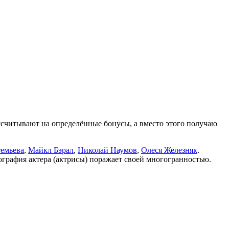
ассчитывают на определённые бонусы, а вместо этого получаю
емьева
,
Майкл Бэрал
,
Николай Наумов
,
Олеся Железняк
.
ография актера (актрисы) поражает своей многогранностью.