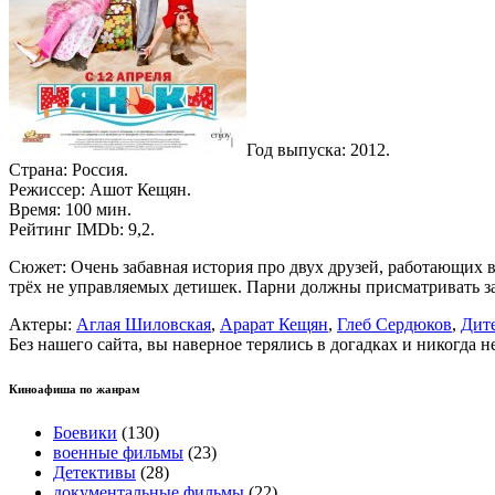
Год выпуска: 2012.
Страна: Россия.
Режиссер: Ашот Кещян.
Время: 100 мин.
Рейтинг IMDb: 9,2.
Сюжет: Очень забавная история про двух друзей, работающих в
трёх не управляемых детишек. Парни должны присматривать за 
Актеры:
Аглая Шиловская
,
Арарат Кещян
,
Глеб Сердюков
,
Дит
Без нашего сайта, вы наверное терялись в догадках и никогда 
Киноафиша по жанрам
Боевики
(130)
военные фильмы
(23)
Детективы
(28)
документальные фильмы
(22)