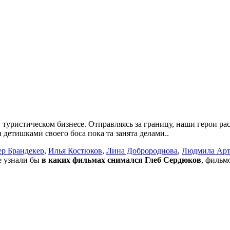
 туристическом бизнесе. Отправляясь за границу, наши герои р
детишками своего боса пока та занята делами..
ер Брандекер
,
Илья Костюков
,
Лина Добророднова
,
Людмила Арт
не узнали бы
в каких фильмах снимался Глеб Сердюков
, фильм