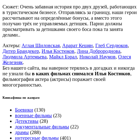
Сюжет: Очень забавная история про двух друзей, работающих
в туристическом бизнесе. Отправляясь за границу, наши герои
рассчитывают на определённые бонусы, а вместо этого
получаю трёх не управляемых детишек. Парни должны
присматривать за детишками своего боса пока та занята
делами..
Актеры:
Аглая Шиловская
,
Арарат Кещян
,
Глеб Сердюков
,
Дитер Брандекер
,
Илья Костюков
,
Лина Добророднова
,
Людмила Артемьева
,
Майкл Бэрал
,
Николай Наумов
,
Олеся
Железняк
.
Без нашего сайта, вы наверное терялись в догадках и никогда
не узнали бы
в каких фильмах снимался Илья Костюков
,
фильмография актера (актрисы) поражает своей
многогранностью.
Киноафиша по жанрам
Боевики
(130)
военные фильмы
(23)
Детективы
(28)
документальные фильмы
(22)
драмы
(288)
интересные фильмы
(401)