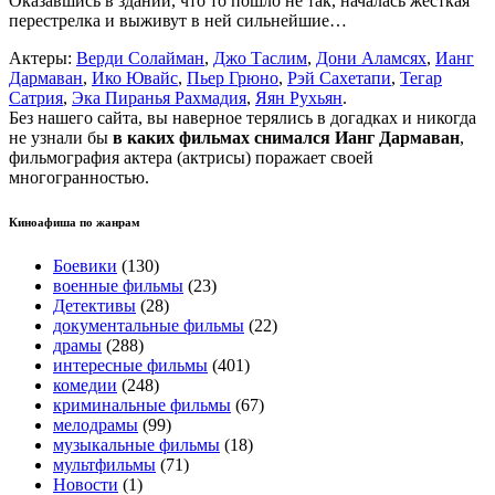
Оказавшись в здании, что то пошло не так, началась жесткая
перестрелка и выживут в ней сильнейшие…
Актеры:
Верди Солайман
,
Джо Таслим
,
Дони Аламсях
,
Ианг
Дармаван
,
Ико Ювайс
,
Пьер Грюно
,
Рэй Сахетапи
,
Тегар
Сатрия
,
Эка Пиранья Рахмадия
,
Яян Рухьян
.
Без нашего сайта, вы наверное терялись в догадках и никогда
не узнали бы
в каких фильмах снимался Ианг Дармаван
,
фильмография актера (актрисы) поражает своей
многогранностью.
Киноафиша по жанрам
Боевики
(130)
военные фильмы
(23)
Детективы
(28)
документальные фильмы
(22)
драмы
(288)
интересные фильмы
(401)
комедии
(248)
криминальные фильмы
(67)
мелодрамы
(99)
музыкальные фильмы
(18)
мультфильмы
(71)
Новости
(1)