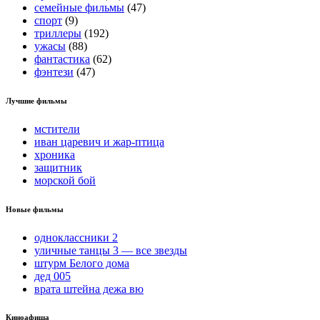
семейные фильмы
(47)
спорт
(9)
триллеры
(192)
ужасы
(88)
фантастика
(62)
фэнтези
(47)
Лучшие фильмы
мстители
иван царевич и жар-птица
хроника
защитник
морской бой
Новые фильмы
одноклассники 2
уличные танцы 3 — все звезды
штурм Белого дома
дед 005
врата штейна дежа вю
Киноафиша