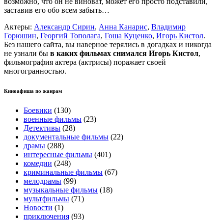
возможно, что он не виноват, может его просто подставили,
заставив его обо всем забыть…
Актеры:
Александр Сирин
,
Анна Канарис
,
Владимир
Горюшин
,
Георгий Тополага
,
Гоша Куценко
,
Игорь Кистол
.
Без нашего сайта, вы наверное терялись в догадках и никогда
не узнали бы
в каких фильмах снимался Игорь Кистол
,
фильмография актера (актрисы) поражает своей
многогранностью.
Киноафиша по жанрам
Боевики
(130)
военные фильмы
(23)
Детективы
(28)
документальные фильмы
(22)
драмы
(288)
интересные фильмы
(401)
комедии
(248)
криминальные фильмы
(67)
мелодрамы
(99)
музыкальные фильмы
(18)
мультфильмы
(71)
Новости
(1)
приключения
(93)