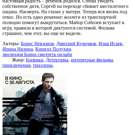
настоящая радость – ребенок родился. Спеша увидеть
собственное дитя, Сергей на переходе сбивает шестилетнего
пацана. Насмерть. На глазах у матери. Теперь вся жизнь под
откос. Но есть одно решение: коллеги из транспортной
полиции помогут выкрутиться. Майор Соболев вступает в
игру, правила в которой диктуются системой. Фильма
страшнее, чем этот, вы еще не видели.
Актеры:
Борис Невзоров
,
Дмитрий Куличков
,
Илья Исаев
,
Ирина Низина
,
Кирилл Полухин
.
эволюция Борна смотреть онлайн
Жанр:
Боевики
,
Детективы
,
интересные фильмы
,
приключения
,
триллеры
.