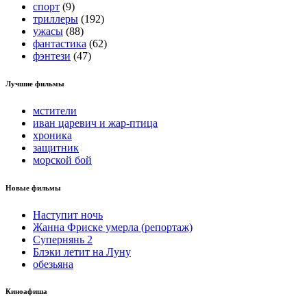
спорт
(9)
триллеры
(192)
ужасы
(88)
фантастика
(62)
фэнтези
(47)
Лучшие фильмы
мстители
иван царевич и жар-птица
хроника
защитник
морской бой
Новые фильмы
Наступит ночь
Жанна Фриске умерла (репортаж)
Супернянь 2
Блэки летит на Луну
обезьяна
Киноафиша