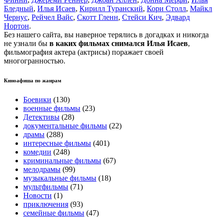
Бледный
,
Илья Исаев
,
Кирилл Туранский
,
Кори Столл
,
Майкл
Чернус
,
Рейчел Вайс
,
Скотт Гленн
,
Стейси Кич
,
Эдвард
Нортон
.
Без нашего сайта, вы наверное терялись в догадках и никогда
не узнали бы
в каких фильмах снимался Илья Исаев
,
фильмография актера (актрисы) поражает своей
многогранностью.
Киноафиша по жанрам
Боевики
(130)
военные фильмы
(23)
Детективы
(28)
документальные фильмы
(22)
драмы
(288)
интересные фильмы
(401)
комедии
(248)
криминальные фильмы
(67)
мелодрамы
(99)
музыкальные фильмы
(18)
мультфильмы
(71)
Новости
(1)
приключения
(93)
семейные фильмы
(47)