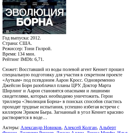
Год выпуска: 2012.
Страна: США.
Режиссер: Тони Гилрой.
Время: 134 мин.
Рейтинг IMDb: 6,71.
Сюжет: Восставший из воды полевой агент Кеннет прошел
специальную подготовку для участия в секретном проекте
«Ауткам» под псевдоним Аарон Кросс. Одновременно
Джейсон Борн разоблачил планы ЦРУ. Доктор Марта
Ширлинг и Аарон становятся опасными и лишними
свидетелями, которых необходимо уничтожить. Герои
триллера «Эволюция Борна» в поисках способов спастись
проходят трудные испытания, успешно избегая встречи с
киллером Эриком Бьера. Загнанный в угол Кеннет красиво
растворяется в воде…
Актеры:
Александр Новиков
,
Алексей Колган
,
Альберт
Финни
,
Джереми Реннер
,
Джоан Аллен
,
Донна Мерфи
,
Илья