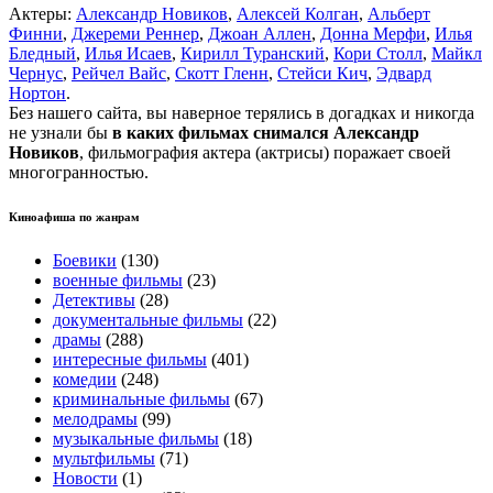
Актеры:
Александр Новиков
,
Алексей Колган
,
Альберт
Финни
,
Джереми Реннер
,
Джоан Аллен
,
Донна Мерфи
,
Илья
Бледный
,
Илья Исаев
,
Кирилл Туранский
,
Кори Столл
,
Майкл
Чернус
,
Рейчел Вайс
,
Скотт Гленн
,
Стейси Кич
,
Эдвард
Нортон
.
Без нашего сайта, вы наверное терялись в догадках и никогда
не узнали бы
в каких фильмах снимался Александр
Новиков
, фильмография актера (актрисы) поражает своей
многогранностью.
Киноафиша по жанрам
Боевики
(130)
военные фильмы
(23)
Детективы
(28)
документальные фильмы
(22)
драмы
(288)
интересные фильмы
(401)
комедии
(248)
криминальные фильмы
(67)
мелодрамы
(99)
музыкальные фильмы
(18)
мультфильмы
(71)
Новости
(1)