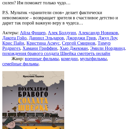
силен? Им поможет только чудо…
P.S. Мультик «хранители снов» делает фактически
невозможное – возвращает зрителя в счастливое детство и
дарит так порой важную веру в чудеса…
Актеры:
Айла Фишер
,
Алек Болдуин
,
Александр Новиков
,
Дакота Гойо
,
Даниил Эльдаров
,
Джорджи Грив
,
Джуд Лоу
,
Крис Пайн
,
Кристина Асмус
,
Сергей Смирнов
,
Тимур
Родригез
,
Хамани Гриффин
,
Хью Джекман
,
Эмили Нордвинд
.
похождения бравого солдата Швейка смотреть онлайн
Жанр:
военные фильмы
,
комедии
,
мультфильмы
,
семейные фильмы
.