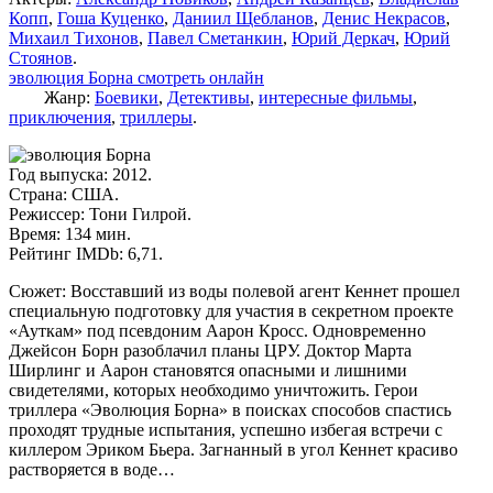
Копп
,
Гоша Куценко
,
Даниил Щебланов
,
Денис Некрасов
,
Михаил Тихонов
,
Павел Сметанкин
,
Юрий Деркач
,
Юрий
Стоянов
.
эволюция Борна смотреть онлайн
Жанр:
Боевики
,
Детективы
,
интересные фильмы
,
приключения
,
триллеры
.
Год выпуска: 2012.
Страна: США.
Режиссер: Тони Гилрой.
Время: 134 мин.
Рейтинг IMDb: 6,71.
Сюжет: Восставший из воды полевой агент Кеннет прошел
специальную подготовку для участия в секретном проекте
«Ауткам» под псевдоним Аарон Кросс. Одновременно
Джейсон Борн разоблачил планы ЦРУ. Доктор Марта
Ширлинг и Аарон становятся опасными и лишними
свидетелями, которых необходимо уничтожить. Герои
триллера «Эволюция Борна» в поисках способов спастись
проходят трудные испытания, успешно избегая встречи с
киллером Эриком Бьера. Загнанный в угол Кеннет красиво
растворяется в воде…