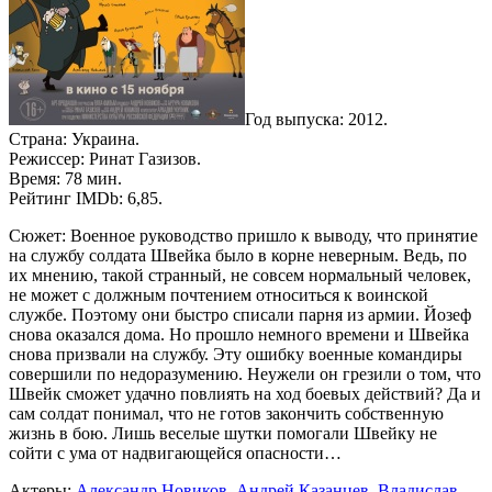
Год выпуска: 2012.
Страна: Украина.
Режиссер: Ринат Газизов.
Время: 78 мин.
Рейтинг IMDb: 6,85.
Сюжет: Военное руководство пришло к выводу, что принятие
на службу солдата Швейка было в корне неверным. Ведь, по
их мнению, такой странный, не совсем нормальный человек,
не может с должным почтением относиться к воинской
службе. Поэтому они быстро списали парня из армии. Йозеф
снова оказался дома. Но прошло немного времени и Швейка
снова призвали на службу. Эту ошибку военные командиры
совершили по недоразумению. Неужели он грезили о том, что
Швейк сможет удачно повлиять на ход боевых действий? Да и
сам солдат понимал, что не готов закончить собственную
жизнь в бою. Лишь веселые шутки помогали Швейку не
сойти с ума от надвигающейся опасности…
Актеры:
Александр Новиков
,
Андрей Казанцев
,
Владислав