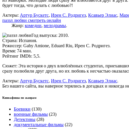
из Майорки. Молодые люди сразу же влюбляются друг в друга. 
будет тогда, что делать с любовью?!
Актеры:
Артур Бускетс
,
Ирен С. Родригез
,
Ксавьер Элиас
,
Марс
паззл любви смотреть онлайн
Жанр:
комедии
,
мелодрамы
.
Год выпуска: 2010.
Страна: Испания.
Режиссер: Gaby Amione, Eduard Riu, Ирен С. Родригез.
Время: 74 мин.
Рейтинг IMDb: 5,5.
Сюжет: Эта история о двух влюблённых студентах, приехавших
сразу полюбили друг друга, но их любовь к несчастью оказалас
Актеры:
Артур Бускетс
,
Ирен С. Родригез
,
Ксавьер Элиас
.
Без нашего сайта, вы наверное терялись в догадках и никогда 
Киноафиша по жанрам
Боевики
(130)
военные фильмы
(23)
Детективы
(28)
документальные фильмы
(22)