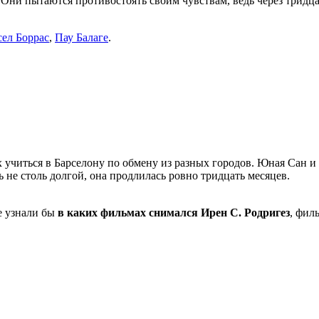
Они пытаются противостоять своим чувствам, ведь через тридцат
ел Боррас
,
Пау Балаге
.
 учиться в Барселону по обмену из разных городов. Юная Сан и
ь не столь долгой, она продлилась ровно тридцать месяцев.
не узнали бы
в каких фильмах снимался Ирен С. Родригез
, фил