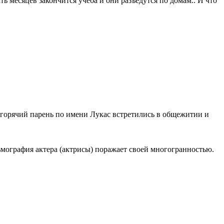
ь месяцев закончится учеба и они разъедутся по домам.. И что
 горячий парень по имени Лукас встретились в общежитии и
ьмография актера (актрисы) поражает своей многогранностью.