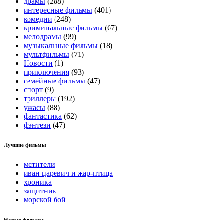
драмы
(288)
интересные фильмы
(401)
комедии
(248)
криминальные фильмы
(67)
мелодрамы
(99)
музыкальные фильмы
(18)
мультфильмы
(71)
Новости
(1)
приключения
(93)
семейные фильмы
(47)
спорт
(9)
триллеры
(192)
ужасы
(88)
фантастика
(62)
фэнтези
(47)
Лучшие фильмы
мстители
иван царевич и жар-птица
хроника
защитник
морской бой
Новые фильмы