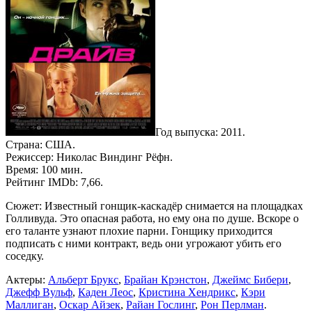
Год выпуска: 2011.
Страна: США.
Режиссер: Николас Виндинг Рёфн.
Время: 100 мин.
Рейтинг IMDb: 7,66.
Сюжет: Известный гонщик-каскадёр снимается на площадках
Голливуда. Это опасная работа, но ему она по душе. Вскоре о
его таланте узнают плохие парни. Гонщику приходится
подписать с ними контракт, ведь они угрожают убить его
соседку.
Актеры:
Альберт Брукс
,
Брайан Крэнстон
,
Джеймс Бибери
,
Джефф Вульф
,
Каден Леос
,
Кристина Хендрикс
,
Кэри
Маллиган
,
Оскар Айзек
,
Райан Гослинг
,
Рон Перлман
.