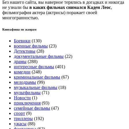
Без нашего сайта, вы наверное терялись в догадках и никогда
не узнали бы
в каких фильмах снимался Каден Леос
,
фильмография актера (актрисы) поражает своей
многогранностью.
Киноафиша по жанрам
Боевики
(130)
военные фильмы
(23)
Детективы
(28)
документальные фильмы
(22)
драмы
(288)
интересные фильмы
(401)
комедии
(248)
криминальные фильмы
(67)
мелодрамы
(99)
музыкальные фильмы
(18)
мультфильмы
(71)
Новости
(1)
приключения
(93)
семейные фильмы
(47)
спорт
(9)
триллеры
(192)
ужасы
(88)
фантастика
(62)